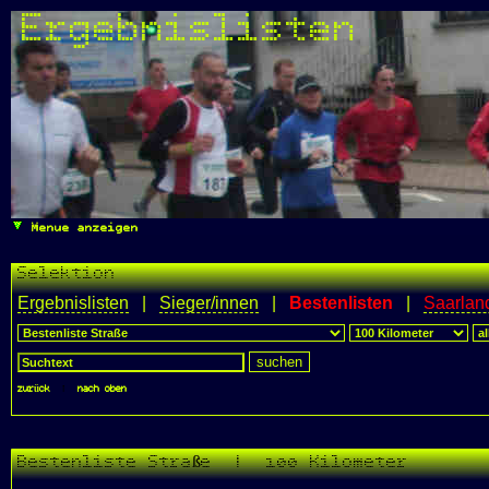
Ergebnislisten
Menue anzeigen
Selektion
Ergebnislisten
|
Sieger/innen
|
Bestenlisten
|
Saarlan
zurück
|
nach oben
Bestenliste Straße | 100 Kilometer