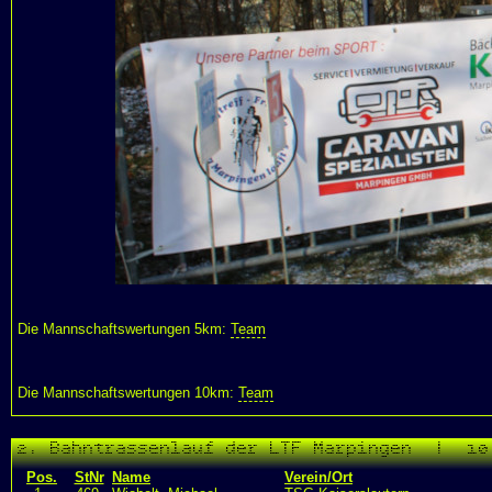
Die Mannschaftswertungen 5km:
Team
Die Mannschaftswertungen 10km:
Team
2. Bahntrassenlauf der LTF Marpingen | 10
Pos.
StNr
Name
Verein/Ort