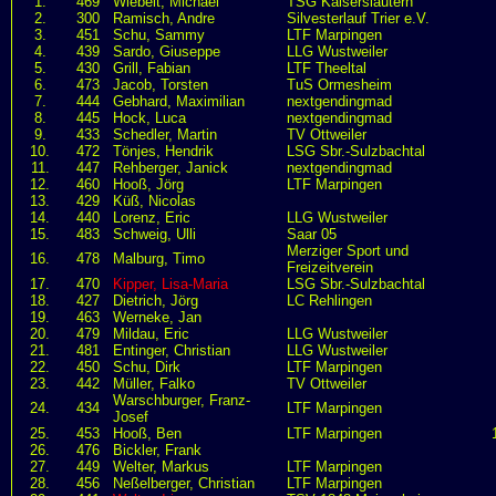
1.
469
Wiebelt, Michael
TSG Kaiserslautern
2.
300
Ramisch, Andre
Silvesterlauf Trier e.V.
3.
451
Schu, Sammy
LTF Marpingen
4.
439
Sardo, Giuseppe
LLG Wustweiler
5.
430
Grill, Fabian
LTF Theeltal
6.
473
Jacob, Torsten
TuS Ormesheim
7.
444
Gebhard, Maximilian
nextgendingmad
8.
445
Hock, Luca
nextgendingmad
9.
433
Schedler, Martin
TV Ottweiler
10.
472
Tönjes, Hendrik
LSG Sbr.-Sulzbachtal
11.
447
Rehberger, Janick
nextgendingmad
12.
460
Hooß, Jörg
LTF Marpingen
13.
429
Küß, Nicolas
14.
440
Lorenz, Eric
LLG Wustweiler
15.
483
Schweig, Ulli
Saar 05
Merziger Sport und
16.
478
Malburg, Timo
Freizeitverein
17.
470
Kipper, Lisa-Maria
LSG Sbr.-Sulzbachtal
18.
427
Dietrich, Jörg
LC Rehlingen
19.
463
Werneke, Jan
20.
479
Mildau, Eric
LLG Wustweiler
21.
481
Entinger, Christian
LLG Wustweiler
22.
450
Schu, Dirk
LTF Marpingen
23.
442
Müller, Falko
TV Ottweiler
Warschburger, Franz-
24.
434
LTF Marpingen
Josef
25.
453
Hooß, Ben
LTF Marpingen
26.
476
Bickler, Frank
27.
449
Welter, Markus
LTF Marpingen
28.
456
Neßelberger, Christian
LTF Marpingen