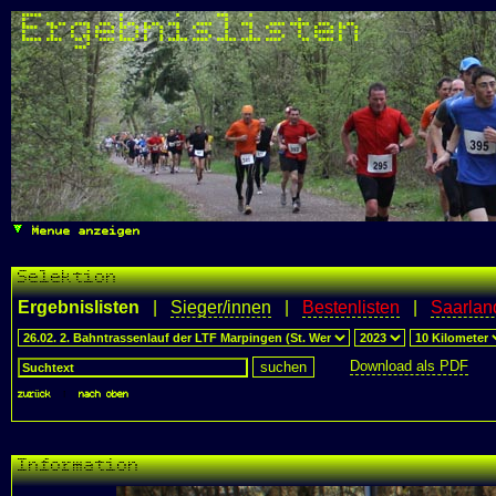
Ergebnislisten
Menue anzeigen
Selektion
Ergebnislisten
|
Sieger/innen
|
Bestenlisten
|
Saarlan
Download als PDF
zurück
|
nach oben
Information