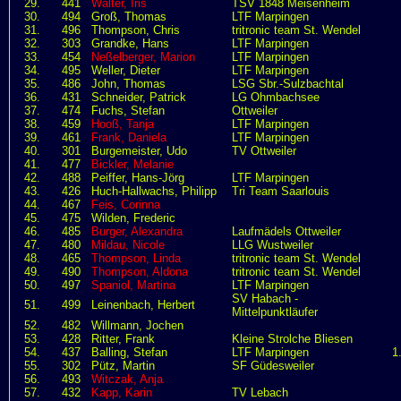
29.
441
Walter, Iris
TSV 1848 Meisenheim
30.
494
Groß, Thomas
LTF Marpingen
31.
496
Thompson, Chris
tritronic team St. Wendel
32.
303
Grandke, Hans
LTF Marpingen
33.
454
Neßelberger, Marion
LTF Marpingen
34.
495
Weller, Dieter
LTF Marpingen
35.
486
John, Thomas
LSG Sbr.-Sulzbachtal
36.
431
Schneider, Patrick
LG Ohmbachsee
37.
474
Fuchs, Stefan
Ottweiler
38.
459
Hooß, Tanja
LTF Marpingen
39.
461
Frank, Daniela
LTF Marpingen
40.
301
Burgemeister, Udo
TV Ottweiler
41.
477
Bickler, Melanie
42.
488
Peiffer, Hans-Jörg
LTF Marpingen
43.
426
Huch-Hallwachs, Philipp
Tri Team Saarlouis
44.
467
Feis, Corinna
45.
475
Wilden, Frederic
46.
485
Burger, Alexandra
Laufmädels Ottweiler
47.
480
Mildau, Nicole
LLG Wustweiler
48.
465
Thompson, Linda
tritronic team St. Wendel
49.
490
Thompson, Aldona
tritronic team St. Wendel
50.
497
Spaniol, Martina
LTF Marpingen
SV Habach -
51.
499
Leinenbach, Herbert
Mittelpunktläufer
52.
482
Willmann, Jochen
53.
428
Ritter, Frank
Kleine Strolche Bliesen
54.
437
Balling, Stefan
LTF Marpingen
1
55.
302
Pütz, Martin
SF Güdesweiler
56.
493
Witczak, Anja
57.
432
Kapp, Karin
TV Lebach