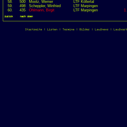
58.
500
Mootz, Werner
LTF Köllertal
59.
498
Scheppler, Winfried
LTF Marpingen
60.
435
Ohlmann, Birgit
LTF Marpingen
1
zurück
|
nach oben
Startseite
|
Listen
|
Termine
|
Bilder
|
Laufnews
|
Laufwar