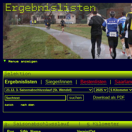
Ergebnislisten
Menue anzeigen
Selektion
Ergebnislisten
|
Sieger/innen
|
Bestenlisten
|
Saarlan
Download als PDF
zurück
|
nach oben
3. Saisonabschlusslauf | 5 Kilometer
Pos.
StNr
Name
Verein/Ort