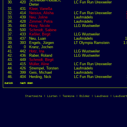
Schneider-Holbach,
30.
420
LC Fun Run Urexweiler
Dieter
31.
431
Kleer, Vaneßa
32.
414
Neisius, Alisha
LC Fun Run Urexweiler
33.
439
Neu, Joline
Laufmädels
34.
428
Zimmer, Petra
Laufmädels
35.
440
Houy, Nicole
LLG Wustweiler
36.
500
Schmidt, Sabine
37.
433
Keßler, Birgit
LLG Wustweiler
38.
437
Neu, Luan
Laufmädels
39.
393
Engels, Jürgen
LT Olympia Ramstein
1
40.
0
Kranz, Jochen
41.
442
Hotz, Ina
LLG Wustweiler
42.
436
Raber, Roland
LLG Wustweiler
43.
449
Schmidt, Birgit
44.
415
Müller, Aline
LC Fun Run Urexweiler
44.
426
Strempel, Torsten
Laufmädels
46.
399
Geis, Michael
Laufmädels
46.
404
Herding, Nick
LC Fun Run Urexweiler
zurück
|
nach oben
Startseite
|
Listen
|
Termine
|
Bilder
|
Laufnews
|
Laufwar