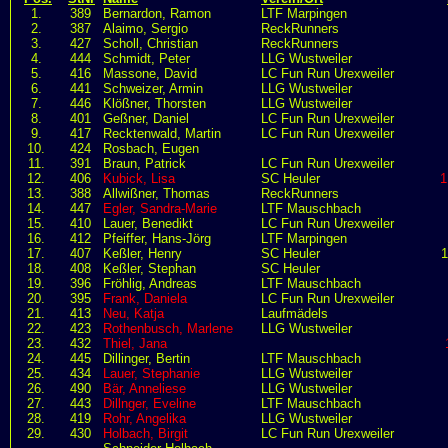
1.
389
Bernardon, Ramon
LTF Marpingen
2.
387
Alaimo, Sergio
ReckRunners
3.
427
Scholl, Christian
ReckRunners
4.
444
Schmidt, Peter
LLG Wustweiler
5.
416
Massone, David
LC Fun Run Urexweiler
6.
441
Schweizer, Armin
LLG Wustweiler
7.
446
Klößner, Thorsten
LLG Wustweiler
8.
401
Geßner, Daniel
LC Fun Run Urexweiler
9.
417
Recktenwald, Martin
LC Fun Run Urexweiler
10.
424
Rosbach, Eugen
11.
391
Braun, Patrick
LC Fun Run Urexweiler
12.
406
Kubick, Lisa
SC Heuler
1
13.
388
Allwißner, Thomas
ReckRunners
14.
447
Egler, Sandra-Marie
LTF Mauschbach
15.
410
Lauer, Benedikt
LC Fun Run Urexweiler
16.
412
Pfeiffer, Hans-Jörg
LTF Marpingen
17.
407
Keßler, Henry
SC Heuler
18.
408
Keßler, Stephan
SC Heuler
19.
396
Fröhlig, Andreas
LTF Mauschbach
20.
395
Frank, Daniela
LC Fun Run Urexweiler
21.
413
Neu, Katja
Laufmädels
22.
423
Rothenbusch, Marlene
LLG Wustweiler
23.
432
Thiel, Jana
24.
445
Dillinger, Bertin
LTF Mauschbach
25.
434
Lauer, Stephanie
LLG Wustweiler
26.
490
Bär, Anneliese
LLG Wustweiler
27.
443
Dillnger, Eveline
LTF Mauschbach
28.
419
Rohr, Angelika
LLG Wustweiler
29.
430
Holbach, Birgit
LC Fun Run Urexweiler