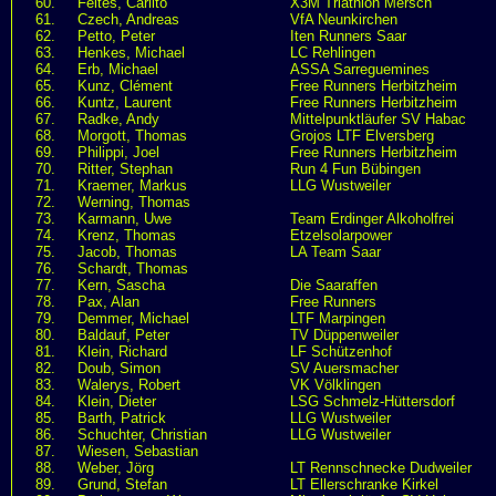
60.
Feltes, Carlito
X3M Triathlon Mersch
61.
Czech, Andreas
VfA Neunkirchen
62.
Petto, Peter
Iten Runners Saar
63.
Henkes, Michael
LC Rehlingen
64.
Erb, Michael
ASSA Sarreguemines
65.
Kunz, Clément
Free Runners Herbitzheim
66.
Kuntz, Laurent
Free Runners Herbitzheim
67.
Radke, Andy
Mittelpunktläufer SV Habac
68.
Morgott, Thomas
Grojos LTF Elversberg
69.
Philippi, Joel
Free Runners Herbitzheim
70.
Ritter, Stephan
Run 4 Fun Bübingen
71.
Kraemer, Markus
LLG Wustweiler
72.
Werning, Thomas
73.
Karmann, Uwe
Team Erdinger Alkoholfrei
74.
Krenz, Thomas
Etzelsolarpower
75.
Jacob, Thomas
LA Team Saar
76.
Schardt, Thomas
77.
Kern, Sascha
Die Saaraffen
78.
Pax, Alan
Free Runners
79.
Demmer, Michael
LTF Marpingen
80.
Baldauf, Peter
TV Düppenweiler
81.
Klein, Richard
LF Schützenhof
82.
Doub, Simon
SV Auersmacher
83.
Walerys, Robert
VK Völklingen
84.
Klein, Dieter
LSG Schmelz-Hüttersdorf
85.
Barth, Patrick
LLG Wustweiler
86.
Schuchter, Christian
LLG Wustweiler
87.
Wiesen, Sebastian
88.
Weber, Jörg
LT Rennschnecke Dudweiler
89.
Grund, Stefan
LT Ellerschranke Kirkel