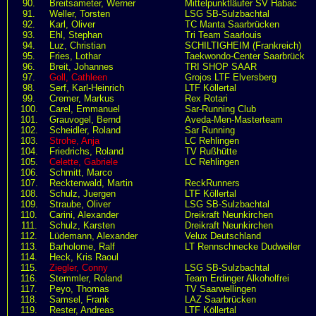
90.
Breitsameter, Werner
Mittelpunktläufer SV Habac
91.
Weller, Torsten
LSG SB-Sulzbachtal
92.
Karl, Oliver
TC Manta Saarbrücken
93.
Ehl, Stephan
Tri Team Saarlouis
94.
Luz, Christian
SCHILTIGHEIM (Frankreich)
95.
Fries, Lothar
Taekwondo-Center Saarbrück
96.
Breit, Johannes
TRI SHOP SAAR
97.
Goll, Cathleen
Grojos LTF Elversberg
98.
Serf, Karl-Heinrich
LTF Köllertal
99.
Cremer, Markus
Rex Rotari
100.
Carel, Emmanuel
Sar-Running Club
101.
Grauvogel, Bernd
Aveda-Men-Masterteam
102.
Scheidler, Roland
Sar Running
103.
Strohe, Anja
LC Rehlingen
104.
Friedrichs, Roland
TV Rußhütte
105.
Celette, Gabriele
LC Rehlingen
106.
Schmitt, Marco
107.
Recktenwald, Martin
ReckRunners
108.
Schulz, Juergen
LTF Köllertal
109.
Straube, Oliver
LSG SB-Sulzbachtal
110.
Carini, Alexander
Dreikraft Neunkirchen
111.
Schulz, Karsten
Dreikraft Neunkirchen
112.
Lüdemann, Alexander
Velux Deutschland
113.
Barholome, Ralf
LT Rennschnecke Dudweiler
114.
Heck, Kris Raoul
115.
Ziegler, Conny
LSG SB-Sulzbachtal
116.
Stemmler, Roland
Team Erdinger Alkoholfrei
117.
Peyo, Thomas
TV Saarwellingen
118.
Samsel, Frank
LAZ Saarbrücken
119.
Rester, Andreas
LTF Köllertal