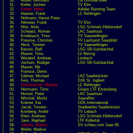
30.
Müller, Bernhard
LG Ohmbachsee
31.
Kiefer, Jochen
TV Elm
32.
Kohler, Heike
Adidas Running Team
33.
Hawner, Frank
LC Rehlingen
34.
Hofmann, Hanns Peter
35.
Altmeier, Frank
TV Elm
36.
Holz, Alois
LSG Schmelz-Hüttersdorf
37.
Schwarz, Roman
LAC Saarlouis
38.
Knoblauch, Timo
TV Saarwellingen
39.
Preusse, Christian
FV Laufsport Saarpfalz
40.
Heck, Torsten
TV Saarwellingen
41.
Barrois, Ralf
LSG SB-Sulzbachtal
42.
Maurer, Timo
LV Merzig
43.
Wendorf, Andreas
Limbach
44.
Jochum, Rüdiger
LSG SB-Sulzbachtal
45.
Maurer, Nik
46.
Franoux, Denis
47.
Gärtner, Michael
LAZ Saarbrücken
48.
Feis, Thomas
DJK St. Ingbert
49.
Schumacher, Martina
LC Rehlingen
50.
Herrmann, Timo
Grojos LTF Elversberg
51.
Honsel, Peter
LAC Saarlouis
52.
Winckel, Moritz
Saaraffen
53.
Krämer, Kai
OZK-International
54.
Jacob, Torsten
Stadtwerke Saarbrücken
55.
Kronberg, André
TV Lebach
56.
Klein, Andreas
LSG Schmelz-Hüttersdorf
57.
Jans, Raphael
LTF Köllertal
58.
Jakobs, Marion
SV schlau.com Saar 05
59.
Weiler, Markus