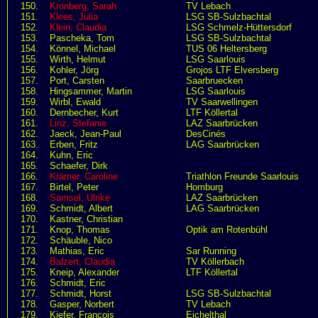
150.
Kronberg, Sarah
TV Lebach
151.
Klees, Julia
LSG SB-Sulzbachtal
152.
Klein, Claudia
LSG Schmelz-Hüttersdorf
153.
Pascheka, Tom
LSG SB-Sulzbachtal
154.
Könnel, Michael
TUS 06 Heltersberg
155.
Wirth, Helmut
LSG Saarlouis
156.
Kohler, Jörg
Grojos LTF Elversberg
157.
Port, Carsten
Saarbruecken
158.
Hingsammer, Martin
LSG Saarlouis
159.
Wirbl, Ewald
TV Saarwellingen
160.
Dernbecher, Kurt
LTF Köllertal
161.
Linz, Stefanie
LAZ Saarbrücken
162.
Jaeck, Jean-Paul
DesCinés
163.
Erben, Fritz
LAG Saarbrücken
164.
Kuhn, Eric
165.
Schaefer, Dirk
166.
Krämer, Caroline
Triathlon Freunde Saarlouis
167.
Birtel, Peter
Homburg
168.
Samsel, Ulrike
LAZ Saarbrücken
169.
Schmidt, Albert
LAG Saarbrücken
170.
Kastner, Christian
171.
Knop, Thomas
Optik am Rotenbühl
172.
Schäuble, Nico
173.
Mathias, Eric
Sar Running
174.
Balzert, Claudia
TV Köllerbach
175.
Kneip, Alexander
LTF Köllertal
176.
Schmidt, Eric
177.
Schmidt, Horst
LSG SB-Sulzbachtal
178.
Gasper, Norbert
TV Lebach
179.
Kiefer, Francois
Eichelthal