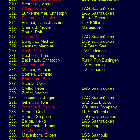
210.
Schnubel, Marcel
211.
König, Sabine
LAG Saarbrücken
212.
Lunkenheimer, Christoph
LAG Saarbrücken
213.
Fiorentino, Jessica
Bisttal Runners
214.
Föllmer, Hans-Joachim
LTF Köllertal
215.
Chenard, Nicole
Martinique
216.
Braun, Ralf
217.
Fuchs, Sita
LAG Saarbrücken
218.
Bongartz, Michael
LAG Saarbrücken
219.
Kahnert, Matthias
LA Team Saar
220.
Kahl, Petra
TV Güdingen
221.
Buchheit, Timo
Trishop Saar
222.
Backhaus, Christoph
Run 4 Fun Bübingen
223.
Merloni, Isabella
TV Homburg
224.
Merloni, Patrizio
TV Homburg
225.
Steffen, Dominic
226.
Brunzema, Birte
227.
Schulz, Uwe
228.
Crolla, Peter
LAG Saarbrücken
229.
Zipfler, Werner
230.
Tubbesing, Jürgen
LAG Saarbrücken
231.
Gillmann, Tom
LAZ Saarbrücken
232.
Dorscheid, Sabine
Wellness Company
233.
Simon, Gerd
LF Schützenhof
234.
Simon, Stephan
TSG Kaiserslautern
235.
Bellon, Heiko
LAG Saarbrücken
236.
Hoffmeister, Klaus
Homburg
237.
Dincher, Antje
238.
Mayenborn, Gilbert
LSG Saarlouis
239.
Ruffing, Veronika
Homburg