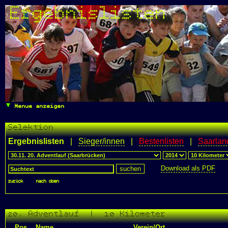
Ergebnislisten
Menue anzeigen
Selektion
Ergebnislisten
|
Sieger/innen
|
Bestenlisten
|
Saarlan
Download als PDF
zurück
|
nach oben
20. Adventlauf | 10 Kilometer
Pos.
Name
Verein/Ort