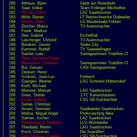
180.
Althaus, Björn
Optik am Rotenbühl
181.
Saar, Volker
Team Erdinger Alkoholfrei
182.
Pezold, Silke
LAZ Saarbrücken
183.
Mohr, Rainer
LT Rennschnecke Dudweiler
184.
Werner, Nike
LG Meulenwald Föhren
185.
Dincher, Marco
TV Auersmacher
186.
Frank, Markus
187.
Dier, Gabriel
Eichelthal
188.
Laschinger, Christof
TV Auersmacher
189.
Brookes, James
Stoke City
190.
Kammer, Rudolf
TV Saarwellingen
191.
Gamel, Loec
Sarreguemines Triathlon Cl
192.
Thiel, Michelle-Vivien
193.
Musseleck, Déborah
Sarreguemines Triathlon Cl
194.
Bur, Gerrain
CAN Sarreguemines
195.
Zänkert, Horst
196.
Schmitz, Jean-Luc
Forbach
197.
Goergen, Werner
LSG Schmelz-Hüttersdorf
198.
Kreß, Michael
199.
Münster, Manuel
LAG Saarbrücken
200.
Gries, Stefan
1.FC Kaiserslautern
201.
Klauk, Valerie
LSG SB-Sulzbachtal
202.
Serwe, Christian
203.
Amani, Germain
Stadtwerke Saarbrücken
204.
Molina, Miguel Angel
Proficoaching Nike
205.
Sahner, Jochen
LAZ Saarbrücken
206.
Rothenbusch, Marlene
LLG Wustweiler
207.
Theobald, Martin
LAG Saarbrücken
208.
Koch, Christian
Die Saaraffen
209.
Fink-Straube, Claudia
LSG SB-Sulzbachtal