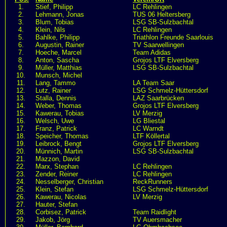
1.
Stief, Philipp
LC Rehlingen
2.
Lehmann, Jonas
TUS 06 Heltersberg
3.
Blum, Tobias
LSG SB-Sulzbachtal
4.
Klein, Nils
LC Rehlingen
5.
Bahlke, Philipp
Triathlon Freunde Saarlouis
6.
Augustin, Rainer
TV Saarwellingen
7.
Hoeche, Marcel
Team Adidas
8.
Anton, Sascha
Grojos LTF Elversberg
9.
Müller, Matthias
LSG SB-Sulzbachtal
10.
Munsch, Michel
11.
Lang, Tammo
LA Team Saar
12.
Lutz, Rainer
LSG Schmelz-Hüttersdorf
13.
Stalla, Dennis
LAZ Saarbrücken
14.
Weber, Thomas
Grojos LTF Elversberg
15.
Kawerau, Tobias
LV Merzig
16.
Welsch, Uwe
LG Bliestal
17.
Franz, Patrick
LC Warndt
18.
Speicher, Thomas
LTF Köllertal
19.
Leibrock, Bengt
Grojos LTF Elversberg
20.
Münnich, Martin
LSG SB-Sulzbachtal
21.
Mazzon, David
22.
Marx, Stephan
LC Rehlingen
23.
Zender, Reiner
LC Rehlingen
24.
Nesselberger, Christian
ReckRunners
25.
Klein, Stefan
LSG Schmelz-Hüttersdorf
26.
Kawerau, Nicolas
LV Merzig
27.
Hauter, Stefan
28.
Corbisez, Patrick
Team Raidlight
29.
Jakob, Jörg
TV Auersmacher