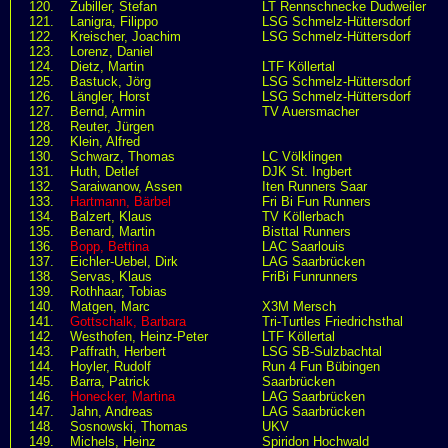
120.
Zubiller, Stefan
LT Rennschnecke Dudweiler
121.
Lanigra, Filippo
LSG Schmelz-Hüttersdorf
122.
Kreischer, Joachim
LSG Schmelz-Hüttersdorf
123.
Lorenz, Daniel
124.
Dietz, Martin
LTF Köllertal
125.
Bastuck, Jörg
LSG Schmelz-Hüttersdorf
126.
Längler, Horst
LSG Schmelz-Hüttersdorf
127.
Bernd, Armin
TV Auersmacher
128.
Reuter, Jürgen
129.
Klein, Alfred
130.
Schwarz, Thomas
LC Völklingen
131.
Huth, Detlef
DJK St. Ingbert
132.
Saraiwanow, Assen
Iten Runners Saar
133.
Hartmann, Bärbel
Fri Bi Fun Runners
134.
Balzert, Klaus
TV Köllerbach
135.
Benard, Martin
Bisttal Runners
136.
Bopp, Bettina
LAC Saarlouis
137.
Eichler-Uebel, Dirk
LAG Saarbrücken
138.
Servas, Klaus
FriBi Funrunners
139.
Rothhaar, Tobias
140.
Matgen, Marc
X3M Mersch
141.
Gottschalk, Barbara
Tri-Turtles Friedrichsthal
142.
Westhofen, Heinz-Peter
LTF Köllertal
143.
Paffrath, Herbert
LSG SB-Sulzbachtal
144.
Hoyler, Rudolf
Run 4 Fun Bübingen
145.
Barra, Patrick
Saarbrücken
146.
Honecker, Martina
LAG Saarbrücken
147.
Jahn, Andreas
LAG Saarbrücken
148.
Sosnowski, Thomas
UKV
149.
Michels, Heinz
Spiridon Hochwald