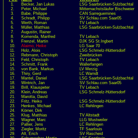
1.
Becker, Jan Lukas
LSG Saarbrücken-Sulzbachtal
2.
Peter, Michael
Mitternachstsläufer Bischweier
3.
Babe, Philippe
CAN Sarreguemines
4.
Schradt, Philipp
SV Schlau.com Saar05
5.
Werth, Roman
TV Lebach
6.
Müller, Matthias
LSG Saarbrücken-Sulzbachtal
7.
Augustin, Rainer
8.
Komenda, Manfred
TV Lebach
9.
Frenzel, Martin
DJK SG St.Ingbert
10.
Alaimo, Heike
LG Saar 70
11.
Holz, Alois
LSG Schmelz-Hüttersdorf
12.
Rebmann, Christoph
Zweibrücken
13.
Feld, Christoph
TV Lebach
14.
Schmitt, Frank
Wallerfangen
15.
von Bank, Markus
LV Merzig
16.
Thiry, Gerd
LC Warndt
17.
Mantel, Daniel
LSG Saarbrücken-Sulzbachtal
18.
Wintrich, Jan
SV Schlau.com Saar05
19.
Brill, Klauspeter
TV Lebach
20.
Klein, Andreas
LSG Schmelz-Hüttersdorf
21.
Marotta, David
22.
Fritz, Heiko
LSG Schmelz-Hüttersdorf
23.
Henkes, Michael
LC Rehlingen
24.
Körner, Dirk
25.
Klug, Matthias
TV Altstadt
26.
Wagner, Marc
LLG Wustweiler
27.
Pallier, Jens
LC Rehlingen
28.
Ziegler, Moritz
TF Saarlouis
29.
Alt, Erich
SV Rascheid