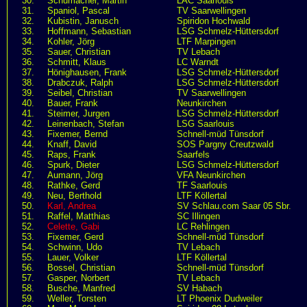
30.
Schumacher, Martin
LAC Saarlouis
31.
Spaniol, Pascal
TV Saarwellingen
32.
Kubistin, Janusch
Spiridon Hochwald
33.
Hoffmann, Sebastian
LSG Schmelz-Hüttersdorf
34.
Kohler, Jörg
LTF Marpingen
35.
Sauer, Christian
TV Lebach
36.
Schmitt, Klaus
LC Warndt
37.
Hönighausen, Frank
LSG Schmelz-Hüttersdorf
38.
Drabczuk, Ralph
LSG Schmelz-Hüttersdorf
39.
Seibel, Christian
TV Saarwellingen
40.
Bauer, Frank
Neunkirchen
41.
Steimer, Jurgen
LSG Schmelz-Hüttersdorf
42.
Leinenbach, Stefan
LSG Saarlouis
43.
Fixemer, Bernd
Schnell-müd Tünsdorf
44.
Knaff, David
SOS Pargny Creutzwald
45.
Raps, Frank
Saarfels
46.
Spurk, Dieter
LSG Schmelz-Hüttersdorf
47.
Aumann, Jörg
VFA Neunkirchen
48.
Rathke, Gerd
TF Saarlouis
49.
Neu, Berthold
LTF Köllertal
50.
Karl, Andrea
SV Schlau.com Saar 05 Sbr.
51.
Raffel, Matthias
SC Illingen
52.
Celette, Gabi
LC Rehlingen
53.
Fixemer, Gerd
Schnell-müd Tünsdorf
54.
Schwinn, Udo
TV Lebach
55.
Lauer, Volker
LTF Köllertal
56.
Bossel, Christian
Schnell-müd Tünsdorf
57.
Gasper, Norbert
TV Lebach
58.
Busche, Manfred
SV Habach
59.
Weller, Torsten
LT Phoenix Dudweiler