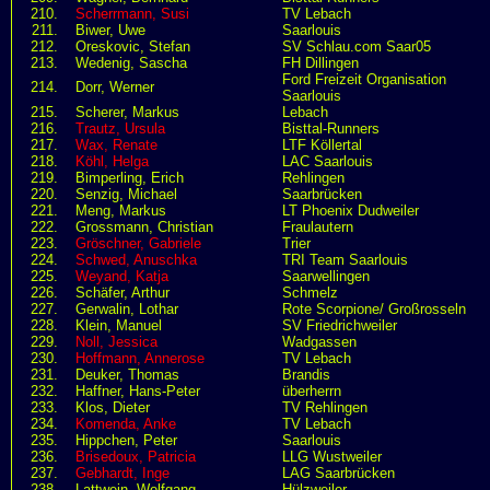
210.
Scherrmann, Susi
TV Lebach
211.
Biwer, Uwe
Saarlouis
212.
Oreskovic, Stefan
SV Schlau.com Saar05
213.
Wedenig, Sascha
FH Dillingen
Ford Freizeit Organisation
214.
Dorr, Werner
Saarlouis
215.
Scherer, Markus
Lebach
216.
Trautz, Ursula
Bisttal-Runners
217.
Wax, Renate
LTF Köllertal
218.
Köhl, Helga
LAC Saarlouis
219.
Bimperling, Erich
Rehlingen
220.
Senzig, Michael
Saarbrücken
221.
Meng, Markus
LT Phoenix Dudweiler
222.
Grossmann, Christian
Fraulautern
223.
Gröschner, Gabriele
Trier
224.
Schwed, Anuschka
TRI Team Saarlouis
225.
Weyand, Katja
Saarwellingen
226.
Schäfer, Arthur
Schmelz
227.
Gerwalin, Lothar
Rote Scorpione/ Großrosseln
228.
Klein, Manuel
SV Friedrichweiler
229.
Noll, Jessica
Wadgassen
230.
Hoffmann, Annerose
TV Lebach
231.
Deuker, Thomas
Brandis
232.
Haffner, Hans-Peter
überherrn
233.
Klos, Dieter
TV Rehlingen
234.
Komenda, Anke
TV Lebach
235.
Hippchen, Peter
Saarlouis
236.
Brisedoux, Patricia
LLG Wustweiler
237.
Gebhardt, Inge
LAG Saarbrücken
238.
Lattwein, Wolfgang
Hülzweiler