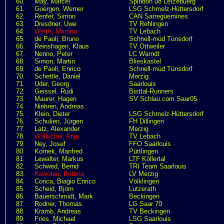
60.
May, Marcel
Spiridon 08 Letzebuerg
61.
Goergen, Werner
LSG Schmelz-Hüttersdorf
62.
Renfer, Simon
CAN Sarreguemines
63.
Dresdner, Uwe
TV Rehlingen
64.
Werth, Martina
TV Lebach
65.
de Paoli, Bruno
Schnell-müd Tünsdorf
66.
Reinshagen, Klaus
TV Ottweiler
67.
Nenno, Peter
LC Warndt
68.
Simon, Martin
Blieskastel
69.
de Paoli, Enrico
Schnell-müd Tünsdorf
70.
Schettle, Daniel
Merzig
71.
Uder, Georg
Saarlouis
72.
Geissel, Rudi
Bisttal-Runners
73.
Maurer, Hagen
SV Schlau.com Saar05
74.
Niehren, Andreas
75.
Klein, Dieter
LSG Schmelz-Hüttersdorf
76.
Schulien, Jürgen
FH Dillingen
77.
Latz, Alexander
Merzig
78.
Wallacher, Anja
TV Lebach
79.
Ney, Josef
FFO Saarlouis
80.
Kornek, Manfred
Püttlingen
81.
Lewalter, Markus
LTF Köllertal
82.
Schwed, Bernd
TRI Team Saarlouis
83.
Kawerau, Bettina
LV Merzig
84.
Corica, Biagio Enrico
Völklingen
85.
Scheid, Björn
Lutzerath
86.
Bauerschmidt, Mark
Beckingen
87.
Rodner, Thomas
LG Saar 70
88.
Kramb, Andreas
TV Beckingen
89.
Fries, Michael
LSG Saarlouis