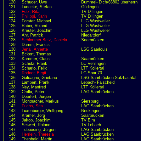
120.
Schuder, Uwe
Dummel- Dich/66802 überherrn
121.
Ludecke, Stefan
Güdingen
122.
Folz, Rita
TV Dillingen
123.
Philippi, Karin
TV Dillingen
124.
Forster, Michael
LLG Wustweiler
125.
Raber, Roland
LLG Wustweiler
126.
Kreuter, Joachim
LLG Wustweiler
127.
Ahr, Patrick
Niedaltdorf
128.
Schloemer Betz, Daniela
Saarbrücken
129.
Damm, Francis
130.
Jenal, Annette
LSG Saarlouis
131.
Eckert, Thomas
132.
Kammer, Claus
Saarbrücken
133.
Schulz, Frank
LC Rehlingen
134.
Schario, Felix
LTF Köllertal
135.
Rodner, Birgit
LG Saar 70
136.
Galcagno, Gaetano
LSG Saarbrücken-Sulzbachtal
137.
Lambert, Frank
Lebach- Falscheid
138.
Ney, Manfred
LTF Köllertal
139.
Crolla, Peter
LAG Saarbrücken
140.
Doerfert, Jürgen
141.
Montnacher, Markus
Siersburg
142.
Fuchs, Sita
LAG Saarbrücken
143.
Luxenburger, Wolfgang
Beckingen
144.
Krämer, Jörg
Saarbrücken
145.
Jakob, Joachim
TV Elm
146.
Seiwert, Roland
TV Lebach
147.
Tubbesing, Jürgen
LAG Saarbrücken
148.
Herrlein, Theresia
LAG Saarbrücken
149.
Theobald, Martin
LAG Saarbrücken