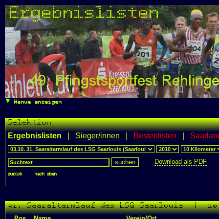
Ergebnislisten
Menue anzeigen
Selektion
Ergebnislisten
|
Sieger/innen
|
Bestenlisten
|
Saarlan
Download als PDF
zurück
|
nach oben
31. Saaraltarmlauf des LSG Saarlouis | 10
Pos.
Name
Verein/Ort