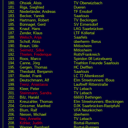
180.
Ohsiek, Alois
TV Oberwüzbach
181.
Riga, Siegfried
Dueren
182.
Niederländer, Andreas
TF Ensdorf
183.
Becker, Yannik
Saarlouis
184.
Hartmann, Robert
TV Beckingen
185.
Bünnagel, Gerd
SV Eimersdorf
186.
Knauf, Hans
LAG Saarbrücken
187.
Zender, Klaus
LTF Köllertal
188.
Welsch, Anja
Saarfels
189.
Scholl, Alois
überherrn- Berus
190.
Braun, Udo
Mitlosheim
191.
Seimetz, Silke
Mitlosheim
192.
Thielen, Frederique
Roth/Frankreich
193.
Roos, Marco
Spiridon 08 Letzebuerg
194.
Canne, Jörg
Triathlon Freunde Saarlouis
195.
Gergen, Thomas
HC Diefflen
196.
Theobald, Benjamin
Saarlouis
197.
Riedel, Frank
LC 72 Altenkessel
198.
Deutschmann, Alf
Elm Streetrunners /Bous
199.
Trenz, Anastasia
Lauftreff Ritterstraße
200.
Kleer, Peter
TV Lebach
201.
Steinmann, Sandra
TV Lebach
202.
Bilz, Harald
66693 Bethingen
203.
Kreuzahler, Thomas
Elm Streetrunners /Beckingen
204.
Grissmer, Manfred
DJK Saarbrücken-Rastpfuhl
205.
Blum, Ralf
VFA Neunkirchen
206.
Niesen, Michael
überherrn
207.
Ney, Annette
TV Lebach
208.
Köhler, Judith
Bisttal-Runners
209.
Wagner, Bernhard
Bisttal-Runners