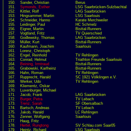
150.
Sander, Christian
Berus
151.
Symonds, Esther
LSG Saarbrücken-Sulzbachtal
152.
Kittler, Rolf
LAG Saarbrücken
153.
Hingsammer, Martin
LSG Saarlouis
154.
Schneider, Hanno
Karate Merchweiler
155.
Leidinger, Paul
HC Schmelz
156.
Eigner, Martin
Bisttal-Runners
157.
Vogtland, Fritz
TV Quierschied
158.
Godlewsky, Thomas
LAG Saarbrücken
159.
Müller, Kurt
Bisttal-Runners
160.
Kaufmann, Joachim
Saarlouis
161.
Lorenz, Christoph
162.
Engel, Reinhold
TV Rehlingen
163.
Conrad, Helmut
Triathlon Freunde Saarlouis
164.
Beining, Irmtraud
Bisttal-Runners
165.
Grabowski, Karlheinz
Bisttal-Runners
166.
Hahn, Roman
TV Rehlingen
167.
Rupprecht, Harald
SC 1921 Völklingen e.V.
168.
Werker, Udo
TV Rehlingen
169.
Kliementz, Oskar
170.
Luxenburger, Michael
171.
Jacob, Frank
LAG Saarbrücken
172.
Burger, Petra
TV Lebach
173.
Trenz, Sarah
SF Obersalbach
174.
Bartsch, Andreas
TV Lebach
175.
Jakob, Harald
LC Rehlingen
176.
Zenner, Wolfgang
Saarlouis
177.
Haug, Fritz
178.
Hertel, Rungtong
SV Schlau.com Saar05
179.
Heintz, Richard
LSG Saarlouis