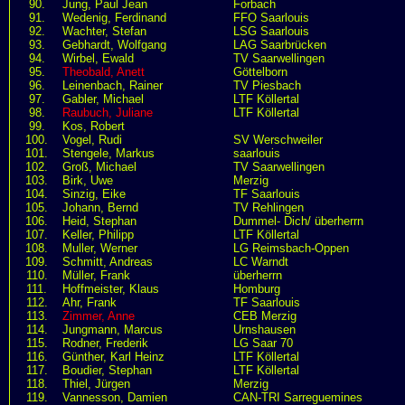
90.
Jung, Paul Jean
Forbach
91.
Wedenig, Ferdinand
FFO Saarlouis
92.
Wachter, Stefan
LSG Saarlouis
93.
Gebhardt, Wolfgang
LAG Saarbrücken
94.
Wirbel, Ewald
TV Saarwellingen
95.
Theobald, Anett
Göttelborn
96.
Leinenbach, Rainer
TV Piesbach
97.
Gabler, Michael
LTF Köllertal
98.
Raubuch, Juliane
LTF Köllertal
99.
Kos, Robert
100.
Vogel, Rudi
SV Werschweiler
101.
Stengele, Markus
saarlouis
102.
Groß, Michael
TV Saarwellingen
103.
Birk, Uwe
Merzig
104.
Sinzig, Eike
TF Saarlouis
105.
Johann, Bernd
TV Rehlingen
106.
Heid, Stephan
Dummel- Dich/ überherrn
107.
Keller, Philipp
LTF Köllertal
108.
Muller, Werner
LG Reimsbach-Oppen
109.
Schmitt, Andreas
LC Warndt
110.
Müller, Frank
überherrn
111.
Hoffmeister, Klaus
Homburg
112.
Ahr, Frank
TF Saarlouis
113.
Zimmer, Anne
CEB Merzig
114.
Jungmann, Marcus
Urnshausen
115.
Rodner, Frederik
LG Saar 70
116.
Günther, Karl Heinz
LTF Köllertal
117.
Boudier, Stephan
LTF Köllertal
118.
Thiel, Jürgen
Merzig
119.
Vannesson, Damien
CAN-TRI Sarreguemines