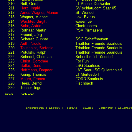
210.
Noll, Gerd
LT Phönix Dudweiler
211.
Hotz, Ingrid
SV schlau.com Saar 05
212.
Ames-Wagner, Marion
St. Wendel
213.
Wagner, Michael
Lok. Exitus
214.
Wachter, Birgitt
wasemue
215.
Bohn, Astrid
Cloefrunners
216.
Rothaar, Martin
PSV Pirmasens
217.
Freund, Jörg
218.
Scherer, Gunnar
SSC Schaffhausen
219.
Auth, Nicole
Triathlon Freunde Saarlouis
220.
Toussaint, Stefanie
Triathlon Freunde Saarlouis
221.
Potulski, Ralph
Triathlon Freunde Saarlouis
222.
Schedel, Christian
Schnell-müd Tünsdorf
223.
Christ, Dorothée
For Fun
224.
Balke, Doris
LSG Saarlouis
225.
Hoffmann, Dagmar
LAT Saar-LSG Quierschied
226.
König, Thomas
LT Mertesdorf
227.
Mauro, Franca
FORD Saarlouis
228.
Hees, Bernd
Fischbach
229.
Tonner, Ingo
zurück
|
nach oben
Startseite
|
Listen
|
Termine
|
Bilder
|
Laufnews
|
Laufwar