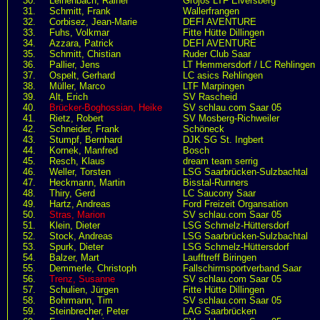
30.
Leinenbach, Rainer
Grojos LTF Elversberg
31.
Schmitt, Frank
Wallerfrangen
32.
Corbisez, Jean-Marie
DEFI AVENTURE
33.
Fuhs, Volkmar
Fitte Hütte Dillingen
34.
Azzara, Patrick
DEFI AVENTURE
35.
Schmitt, Chistian
Ruder Club Saar
36.
Pallier, Jens
LT Hemmersdorf / LC Rehlingen
37.
Ospelt, Gerhard
LC asics Rehlingen
38.
Müller, Marco
LTF Marpingen
39.
Alt, Erich
SV Rascheid
40.
Brücker-Boghossian, Heike
SV schlau.com Saar 05
41.
Rietz, Robert
SV Mosberg-Richweiler
42.
Schneider, Frank
Schöneck
43.
Stumpf, Bernhard
DJK SG St. Ingbert
44.
Kornek, Manfred
Bosch
45.
Resch, Klaus
dream team serrig
46.
Weller, Torsten
LSG Saarbrücken-Sulzbachtal
47.
Heckmann, Martin
Bisstal-Runners
48.
Thiry, Gerd
LC Saucony Saar
49.
Hartz, Andreas
Ford Freizeit Organsation
50.
Stras, Marion
SV schlau.com Saar 05
51.
Klein, Dieter
LSG Schmelz-Hüttersdorf
52.
Stock, Andreas
LSG Saarbrücken-Sulzbachtal
53.
Spurk, Dieter
LSG Schmelz-Hüttersdorf
54.
Balzer, Mart
Laufftreff Biringen
55.
Demmerle, Christoph
Fallschirmsportverband Saar
56.
Trenz, Susanne
SV schlau.com Saar 05
57.
Schulien, Jürgen
Fitte Hütte Dillingen
58.
Bohrmann, Tim
SV schlau.com Saar 05
59.
Steinbrecher, Peter
LAG Saarbrücken