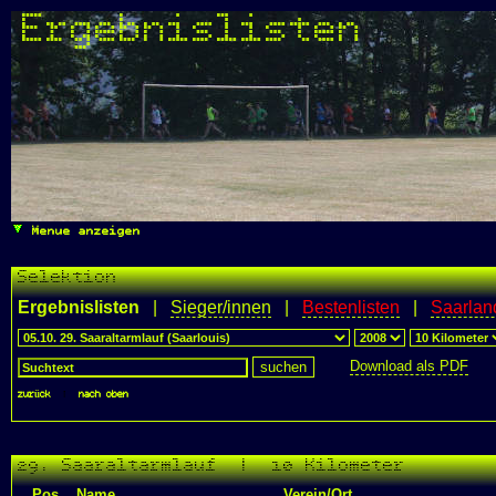
Ergebnislisten
Menue anzeigen
Selektion
Ergebnislisten
|
Sieger/innen
|
Bestenlisten
|
Saarlan
Download als PDF
zurück
|
nach oben
29. Saaraltarmlauf | 10 Kilometer
Pos.
Name
Verein/Ort