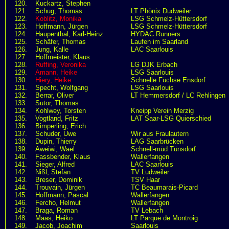
120.
Kuckartz, Stephen
121.
Schug, Thomas
LT Phönix Dudweiler
122.
Koblitz, Monika
LSG Schmelz-Hüttersdorf
123.
Hoffmann, Jürgen
LSG Schmelz-Hüttersdorf
124.
Haupenthal, Karl-Heinz
HYDAC Runners
125.
Schäfer, Thomas
Laufen im Saarland
126.
Jung, Kalle
LAC Saarlouis
127.
Hoffmeister, Klaus
128.
Ruffing, Veronika
LG DJK Erbach
129.
Amann, Heike
LSG Saarlouis
130.
Hiery, Heike
Schnelle Füchse Ensdorf
131.
Specht, Wolfgang
LSG Saarlouis
132.
Berrar, Oliver
LT Hemmersdorf / LC Rehlingen
133.
Sutor, Thomas
134.
Kohlwey, Torsten
Kneipp Verein Merzig
135.
Vogtland, Fritz
LAT Saar-LSG Quierschied
136.
Bimperling, Erich
137.
Schuder, Uwe
Wir aus Fraulautern
138.
Dupin, Thierry
LAG Saarbrücken
139.
Aweiwi, Wael
Schnell-müd Tünsdorf
140.
Fassbender, Klaus
Wallerfangen
141.
Sieger, Alfred
LAC Saarlouis
142.
Nißl, Stefan
TV Ludweiler
143.
Breser, Dominik
TSV Haar
144.
Trouvain, Jürgen
TC Beaumarais-Picard
145.
Hoffmann, Pascal
Wallerfangen
146.
Fercho, Helmut
Wallerfangen
147.
Braga, Roman
TV Lebach
148.
Maas, Heiko
LT Parque de Montroig
149.
Jacob, Joachim
Saarlouis