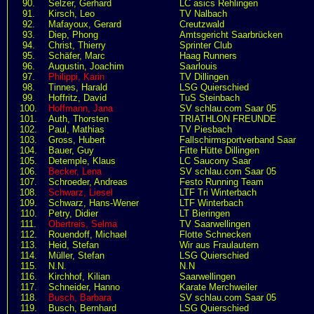
90.
Selzer, Gerhard
LC asics Rehlingen
91.
Kirsch, Leo
TV Nalbach
92.
Mafayoux, Gerard
Creutzwald
93.
Diep, Phong
Amtsgericht Saarbrücken
94.
Christ, Thierry
Sprinter Club
95.
Schäfer, Marc
Haag Runners
96.
Augustin, Joachim
Saarlouis
97.
Philippi, Karin
TV Dillingen
98.
Tinnes, Harald
LSG Quierschied
99.
Hoffritz, David
TuS Steinbach
100.
Hoffmann, Jana
SV schlau.com Saar 05
101.
Auth, Thorsten
TRIATHLON FREUNDE
102.
Paul, Mathias
TV Piesbach
103.
Gross, Hubert
Fallschirmsportverband Saar
104.
Bauer, Guy
Fitte Hütte Dillingen
105.
Detemple, Klaus
LC Saucony Saar
106.
Becker, Lena
SV schlau.com Saar 05
107.
Schroeder, Andreas
Festo Running Team
108.
Schwarz, Liesel
LTF Tri Winterbach
109.
Schwarz, Hans-Wener
LTF Winterbach
110.
Petry, Didier
LT Bieringen
111.
Obertreis, Selma
TV Saarwellingen
112.
Rouendoff, Michael
Flotte Schnecken
113.
Heid, Stefan
Wir aus Fraulautern
114.
Müller, Stefan
LSG Quierschied
115.
N.N.
N.N
116.
Kirchhof, Kilian
Saarwellingen
117.
Schneider, Hanno
Karate Merchweiler
118.
Busch, Barbara
SV schlau.com Saar 05
119.
Busch, Bernhard
LSG Quierschied