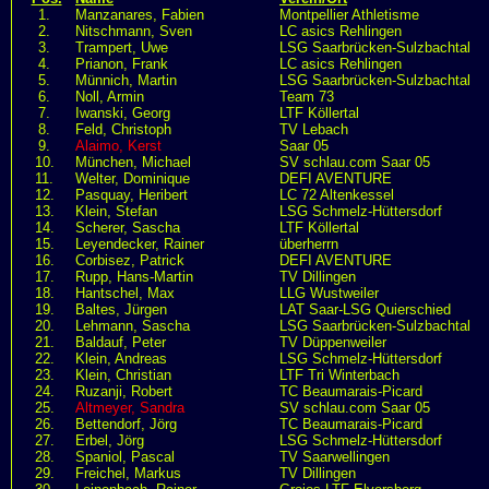
1.
Manzanares, Fabien
Montpellier Athletisme
2.
Nitschmann, Sven
LC asics Rehlingen
3.
Trampert, Uwe
LSG Saarbrücken-Sulzbachtal
4.
Prianon, Frank
LC asics Rehlingen
5.
Münnich, Martin
LSG Saarbrücken-Sulzbachtal
6.
Noll, Armin
Team 73
7.
Iwanski, Georg
LTF Köllertal
8.
Feld, Christoph
TV Lebach
9.
Alaimo, Kerst
Saar 05
10.
München, Michael
SV schlau.com Saar 05
11.
Welter, Dominique
DEFI AVENTURE
12.
Pasquay, Heribert
LC 72 Altenkessel
13.
Klein, Stefan
LSG Schmelz-Hüttersdorf
14.
Scherer, Sascha
LTF Köllertal
15.
Leyendecker, Rainer
überherrn
16.
Corbisez, Patrick
DEFI AVENTURE
17.
Rupp, Hans-Martin
TV Dillingen
18.
Hantschel, Max
LLG Wustweiler
19.
Baltes, Jürgen
LAT Saar-LSG Quierschied
20.
Lehmann, Sascha
LSG Saarbrücken-Sulzbachtal
21.
Baldauf, Peter
TV Düppenweiler
22.
Klein, Andreas
LSG Schmelz-Hüttersdorf
23.
Klein, Christian
LTF Tri Winterbach
24.
Ruzanji, Robert
TC Beaumarais-Picard
25.
Altmeyer, Sandra
SV schlau.com Saar 05
26.
Bettendorf, Jörg
TC Beaumarais-Picard
27.
Erbel, Jörg
LSG Schmelz-Hüttersdorf
28.
Spaniol, Pascal
TV Saarwellingen
29.
Freichel, Markus
TV Dillingen