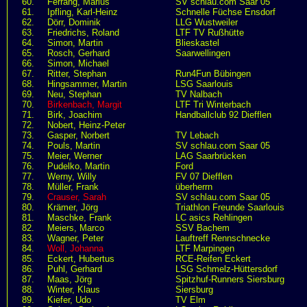
60.
Ferrang, Marius
SV schlau.com Saar 05
61.
Ipfling, Karl-Heinz
Schnelle Füchse Ensdorf
62.
Dörr, Dominik
LLG Wustweiler
63.
Friedrichs, Roland
LTF TV Rußhütte
64.
Simon, Martin
Blieskastel
65.
Rosch, Gerhard
Saarwellingen
66.
Simon, Michael
67.
Ritter, Stephan
Run4Fun Bübingen
68.
Hingsammer, Martin
LSG Saarlouis
69.
Neu, Stephan
TV Nalbach
70.
Birkenbach, Margit
LTF Tri Winterbach
71.
Birk, Joachim
Handballclub 92 Diefflen
72.
Nobert, Heinz-Peter
73.
Gasper, Norbert
TV Lebach
74.
Pouls, Martin
SV schlau.com Saar 05
75.
Meier, Werner
LAG Saarbrücken
76.
Pudelko, Martin
Ford
77.
Werny, Willy
FV 07 Diefflen
78.
Müller, Frank
überherrn
79.
Crauser, Sarah
SV schlau.com Saar 05
80.
Krämer, Jörg
Triathlon Freunde Saarlouis
81.
Maschke, Frank
LC asics Rehlingen
82.
Meiers, Marco
SSV Bachem
83.
Wagner, Peter
Lauftreff Rennschnecke
84.
Woll, Johanna
LTF Marpingen
85.
Eckert, Hubertus
RCE-Reifen Eckert
86.
Puhl, Gerhard
LSG Schmelz-Hüttersdorf
87.
Maas, Jörg
Spitzhuf-Runners Siersburg
88.
Winter, Klaus
Siersburg
89.
Kiefer, Udo
TV Elm