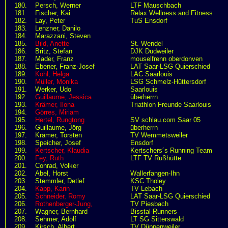
180.
Persch, Werner
LTF Mauschbach
181.
Fischer, Kai
Relax Wellness and Fitness
182.
Lay, Peter
TuS Ensdorf
183.
Lenzner, Danilo
184.
Marazzani, Steven
185.
Bild, Anette
St. Wendel
186.
Britz, Stefan
DJK Dudweiler
187.
Mader, Franz
mouselfrenn oberdonven
188.
Ebener, Franz-Josef
LAT Saar-LSG Quierschied
189.
Köhl, Helga
LAC Saarlouis
190.
Müller, Monika
LSG Schmelz-Hüttersdorf
191.
Werker, Udo
Saarlouis
192.
Guillaume, Jessica
überherrn
193.
Krämer, Ilona
Triathlon Freunde Saarlouis
194.
Görres, Miriam
195.
Hertel, Rungtong
SV schlau.com Saar 05
196.
Guillaume, Jörg
überherrn
197.
Krämer, Torsten
TV Wemmetsweiler
198.
Speicher, Josef
Ensdorf
199.
Kertscher, Klaudia
Kertschers´s Running Team
200.
Fey, Ruth
LTF TV Rußhütte
201.
Conrad, Volker
202.
Abel, Horst
Wallerfangen-Ihn
203.
Stemmler, Detlef
KSC Tholey
204.
Kapp, Karin
TV Lebach
205.
Schneider, Romy
LAT Saar-LSG Quierschied
206.
Rothenberger-Jung,
TV Piesbach
207.
Wagner, Bernhard
Bisstal-Runners
208.
Sehmer, Adolf
LT SG Sitterswald
209.
Kirsch, Albert
TV Düppenweiler