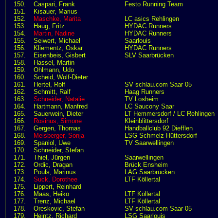
150.
Caspari, Frank
Festo Running Team
151.
Kisauer, Marius
152.
Maschke, Marita
LC asics Rehlingen
153.
Haug, Fritz
HYDAC Runners
154.
Martin, Nadine
HYDAC Runners
155.
Seiwert, Michael
Saarlouis
156.
Kliementz, Oskar
HYDAC Runners
157.
Eisenbeis, Gisbert
SLV Saarbrücken
158.
Hassel, Martin
159.
Ohlmann, Udo
160.
Scheid, Wolf-Dieter
161.
Hertel, Rolf
SV schlau.com Saar 05
162.
Schmitt, Ralf
Haag Runners
163.
Schneider, Natalie
TV Losheim
164.
Hartmann, Manfred
LC Saucony Saar
165.
Sauerwein, Dieter
LT Hemmersdorf / LC Rehlingen
166.
Rosinus, Simone
Kleinblittersdorf
167.
Gergen, Thomas
Handballclub 92 Diefflen
168.
Meisberger, Sonja
LSG Schmelz-Hüttersdorf
169.
Spaniol, Uwe
TV Saarwellingen
170.
Schneider, Stefan
171.
Thiel, Jürgen
Saarwellingen
172.
Ordic, Dragan
Brück Ensheim
173.
Pouls, Marinus
LAG Saarbrücken
174.
Suck, Dorothee
LTF Köllertal
175.
Lippert, Reinhard
176.
Maas, Heiko
LTF Köllertal
177.
Trenz, Michael
LTF Köllertal
178.
Oreskovic, Stefan
SV schlau.com Saar 05
179.
Heintz, Richard
LSG Saarlouis