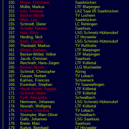
150.
Mayer, Christiane
Saarbrücken
151.
Müller, Markus
LTF Marpingen
152.
Linz, Stefanie
LAZ Saar 05 Saarbrücken
153.
Becker, Nicole
TV Losheim
154.
Weis, Lea
Saarbrücken
155.
Schmidt, Dieter
LC Rehlingen
156.
Schäfer, Natalie
Saarlouis
157.
Holz, Elisa
LSG Schmelz-Hüttersdorf
158.
Herding, Nick
LT Hirzweiler
159.
Klein, Claudia
LSG Schmelz-Hüttersdorf
160.
Theobald, Markus
TV Rußhütte
161.
Wirbel, Barbara
LTF Marpingen
162.
Becker-Wirbel, Volker
LTF Marpingen
163.
Jacob, Christian
Saarlouis
164.
Reichrath, Hans-Jürgen
LTF Köllertal
165.
Becker, Nicole
LLG Wustweiler
166.
Schmidt, Christopher
Alzing
167.
Gasper, Norbert
TV Lebach
168.
Kalmes, Francois
Schoeneck
169.
Eisenbart, Stephan
TV Saarwellingen
170.
Heydt-Rester, Sandra
LTF Köllertal
171.
Schmidt, Heike
LTF Köllertal
172.
Eydt, Alexandra
Schwalbach
173.
Herrmann, Johannes
LSG Schmelz-Hüttersdorf
174.
Neurath, Wolfgang
LTF Köllertal
175.
Krämer, Christina
TV Lebach
176.
Strumpler, Marc-Oliver
Schwalbach
177.
Gallo, Johannes
LSG Saarlouis
178.
Breier, Marc
Saarlouis
179.
Kurtze, Bernhard
LT Hirzweiler