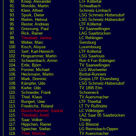
90.
Kneip, Alexander
LTF Köllertal
91.
Moroldo, Martin
Schwalbach
92.
Klein, Alfred
Schmelz-Limbach
93.
Spurk, Dieter
LSG Schmelz-Hüttersdorf
94.
Riehm, Helmut
LSG Schmelz-Hüttersdorf
95.
Rester, Andreas
LTF Köllertal
96.
Gressung, Paul
TV Saarwellingen
97.
Rick, Rainer
LAG Saarbrücken
98.
Theobald, Janina
LC Rehlingen
99.
Weber, Marc
Siersburg
100.
Kisch, Aloyse
Luxembourg
101.
Serf, Karl-Heinrich
LTF Köllertal
102.
Hingsammer, Martin
LSG Saarlouis
103.
Schwambach, Armin
Run 4 Fun Bübingen
104.
Ertle, Björn
TV Saarwellingen
105.
Forster, Michael
LLG Wustweiler
106.
Heckmann, Martin
Bisttal-Runners
107.
Mark, Dominic
Grojos LTF Elversberg
108.
Kämpfer, Udo
LSG Schmelz-Hüttersdorf
109.
Kiefer, Udo
TV 1895 Elm
110.
Schneider, Frank
Schoeneck
111.
Thiel, Klaus
TV Auersmacher
112.
Bungert, Uwe
LTF Theeltal
113.
Friedrichs, Roland
LT TV Rußhütte
114.
Busch-Kammer, Saskia
LC Völklingen
115.
Theobald, Anett
LAZ Saar 05 Saarbrücken
116.
Saar, Volker
Tholey
117.
Hippchen, Rainer
LG Bliestal
118.
Speicher, Stefan
LG Reimsbach-Oppen
119.
Thiel, Martina
TV Auersmacher