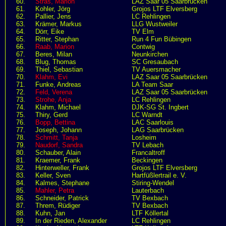
60.
Stras, Marion
LAZ Saar 05 Saarbrücken
61.
Kohler, Jörg
Grojos LTF Elversberg
62.
Pallier, Jens
LC Rehlingen
63.
Krämer, Markus
LLG Wustweiler
64.
Dörr, Eike
TV Elm
65.
Ritter, Stephan
Run 4 Fun Bübingen
66.
Raab, Marion
Contwig
67.
Beres, Milan
Neunkirchen
68.
Blug, Thomas
SC Gresaubach
69.
Thiel, Sebastian
TV Auersmacher
70.
Klahm, Evi
LAZ Saar 05 Saarbrücken
71.
Funke, Andreas
LA Team Saar
72.
Feld, Verena
LAZ Saar 05 Saarbrücken
73.
Strohe, Anja
LC Rehlingen
74.
Klahm, Michael
DJK-SG St. Ingbert
75.
Thiry, Gerd
LC Warndt
76.
Bopp, Bettina
LAC Saarlouis
77.
Joseph, Johann
LAG Saarbrücken
78.
Schmitt, Tanja
Losheim
79.
Naudorf, Sandra
TV Lebach
80.
Schauber, Alain
Francaltroff
81.
Kraemer, Frank
Beckingen
82.
Hinterweller, Frank
Grojos LTF Elversberg
83.
Keller, Sven
Hartfüßlertrail e. V.
84.
Kalmes, Stephane
Stiring-Wendel
85.
Mahler, Petra
Lauterbach
86.
Schneider, Patrick
TV Bexbach
87.
Threm, Rüdiger
TV Bexbach
88.
Kuhn, Jan
LTF Köllertal
89.
In der Rieden, Alexander
LC Rehlingen