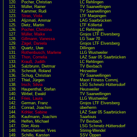
120.
Pocher, Christian
LC Rehlingen
121.
Müller, Rainer
TV Saarwellingen
122.
Kammer, Rudi
TV Saarwellingen
123.
Stras, Viola
LTF Marpingen
124.
Aljzmati, Ammar
LAG Saarbrücken
125.
Dietz, Martin
LTF Köllertal
126.
Pocher, Christina
LC Rehlingen
127.
Müller, Maike
Grojos LTF Elversberg
128.
Gillmann, Vanessa
LG Saar 70
129.
Zägel, Daniela
Grojos LTF Elversberg
130.
Quartz, Uwe
Dillingen
131.
Rothenbusch, Marlene
LLG Wustweiler
132.
Thon, Cornelia
LAZ Saar 05 Saarbrücken
133.
Krauß, Judith
LC Rehlingen
134.
Salzbrunn, Dietmar
TV Bexbach
135.
Schmidt, Roland
Hirzweiler
136.
Schug, Christian
TV Saarwellingen
137.
Thiel, Jürgen
Maori Fitness Commj.
138.
Irsch, Silvia
LSG Schmelz-Hüttersdorf
139.
Haupenthal, Stefan
Heusweiler
140.
Wirbel, Ewald
TV Saarwellingen
141.
Fries, Laura
LLG Wustweiler
142.
German, Franz
Grojos LTF Elversberg
143.
Conrad, Joachim
überherrn
144.
Köhler, Sabine
LAZ Saar 05 Saarbrücken
145.
Kaufmann, Joachim
Saarlouis
146.
Helfen, Michael
TV Bexbach
147.
Dörr, Alois
LSG Schmelz-Hüttersdorf
148.
Hettesheimer, Yves
Stiring-Wendel
149.
Schillo, Karsten
SSV Oppen