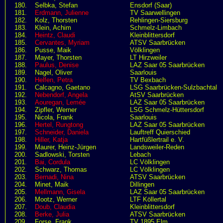
180.
Selbka, Stefan
Ensdorf (Saar)
181.
Erdmann, Julienne
TV Saarwellingen
182.
Kolz, Thorsten
Rehlingen-Siersburg
183.
Klein, Achim
Schmelz-Limbach
184.
Heintz, Claudi
Kleinblittersdorf
185.
Cervantes, Myriam
ATSV Saarbrücken
186.
Pusse, Maik
Völklingen
187.
Mayer, Thorsten
LT Hirzweiler
188.
Paulus, Denise
LAZ Saar 05 Saarbrücken
189.
Nagel, Oliver
Saarlouis
190.
Helfen, Petra
TV Bexbach
191.
Calcagno, Gaetano
LSG Saarbrücken-Sulzbachtal
192.
Nebendorf, Angela
AtSV Saarbrücken
193.
Aouregan, Lemée
LAZ Saar 05 Saarbrücken
194.
Zipfler, Werner
LSG Schmelz-Hüttersdorf
195.
Nicola, Frank
Saarlouis
196.
Hertel, Rungtong
LAZ Saar 05 Saarbrücken
197.
Schneider, Daniela
Lauftreff Quierschied
198.
Hiller, Katja
Hartfüßlertrail e. V.
199.
Maurer, Heinz-Jürgen
Landsweiler-Reden
200.
Sadlowski, Torsten
Lebach
201.
Bai, Cordula
LC Völklingen
202.
Schwarz, Thomas
LC Völklingen
203.
Bernadi, Nina
ATSV Saarbrücken
204.
Minet, Maik
Dillingen
205.
Mellmann, Gisela
LAZ Saar 05 Saarbrücken
206.
Mootz, Werner
LTF Köllertal
207.
Doub, Claudia
Kleinblittersdorf
208.
Berke, Julia
ATSV Saarbrücken
209.
Forse, Frank
TV 1895 Elm