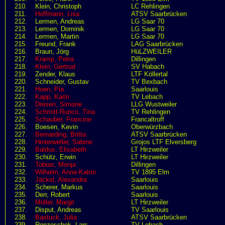
210.
Klein, Christoph
LC Rehlingen
211.
Hoffmann, Lisa
ATSV Saarbrücken
212.
Lermen, Andreas
LG Saar 70
213.
Lermen, Dominik
LG Saar 70
214.
Lermen, Martin
LG Saar 70
215.
Freund, Frank
LAG Saarbrücken
216.
Braun, Jörg
HüLZWEILER
217.
Kramp, Petra
Dillingen
218.
Klein, Gertrud
SV Habach
219.
Zender, Klaus
LTF Köllertal
220.
Schneider, Gustav
TV Bexbach
221.
Hoen, Pia
Saarlouis
222.
Kapp, Karin
TV Lebach
223.
Dresen, Simone
LLG Wustweiler
224.
Schmitt-Runco, Tina
TV Rehlingen
225.
Schauber, Francine
Francaltroff
226.
Boesen, Kevin
Oberwürzbach
227.
Bernarding, Britta
ATSV Saarbrücken
228.
Hinterweller, Sabine
Grojos LTF Elversberg
229.
Baldus, Elisabeth
LT Hirzweiler
230.
Schütz, Erwin
LT Hirzweiler
231.
Tobias, Monja
Dillingen
232.
Wilhelm, Anne-Katrin
TV 1895 Elm
233.
Jäckel, Alexandra
Saarlouis
234.
Scherer, Markus
Saarlouis
235.
Derr, Robert
Saarlouis
236.
Müller, Margit
LT Hirzweiler
237.
Disput, Andreas
TV Saarlouis
238.
Bastuck, Julia
ATSV Saarbrücken
239.
Ronzoschek, Lars
TV Lebach