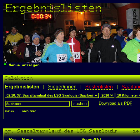
Ergebnislisten
Menue anzeigen
Selektion
Ergebnislisten
|
Sieger/innen
|
Bestenlisten
|
Saarlan
Download als PDF
zurück
|
nach oben
37. Saaraltarmlauf des LSG Saarlouis | 10
Pos.
Name
Verein/Ort