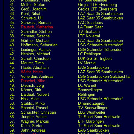
30.
Knoblauch, Timo
TV Saarwellingen
31.
Molter, Stefan
Grojos LTF Elversberg
32.
Groß, Joachim
Grojos LTF Elversberg
33.
Kont, Nihat
LAZ Saar 05 Saarbrücken
34.
Schweig, Ulli
LAZ Saar 05 Saarbrücken
35.
Schwarz, Roman
LAC Saarlouis
36.
Rausch, Katharina
LA Team Saar
37.
Schindler, Steffen
TV Bexbach
38.
Scherer, Sascha
LTF Köllertal
39.
Gärtner, Michael
LAZ Saar 05 Saarbrücken
40.
Hoffmann, Sebastian
LSG Schmelz-Hüttersdorf
41.
Leidinger, Patrick
LSG Schmelz-Hüttersdorf
42.
Henkes, Michael
LC Rehlingen
43.
Scholl, Christoph
DJK-SG St. Ingbert
44.
Maurer, Timo
LV Merzig
45.
Habte, Abraham
LAG Saarbrücken
46.
Wiehr, Helen
LAZ Saar 05 Saarbrücken
47.
Vonerden, Andreas
LSG Saarbrücken-Sulzbachtal
48.
Ruschel, Nike
LSG Schmelz-Hüttersdorf
49.
Dietrich, Jörg
LC Warndt
50.
Körner, Dirk
Saarwellingen
51.
Baldauf, Norbert
Rehlingen
52.
Holz, Alois
LSG Schmelz-Hüttersdorf
53.
Stublic, Mirko
Dinamo Zagreb
54.
Spaniol, Pascal
TV Saarwellingen
55.
Schuchter, Christian
LLG Wustweiler
56.
Jungfer, Achim
Tri-Sport-Saar-Hochwald
57.
Wagner, Markus
LTF Marpingen
58.
Klein, Stefan
Tri-Sport-Saar-Hochwald
59.
Jahn, Andreas
LAG Saarbrücken