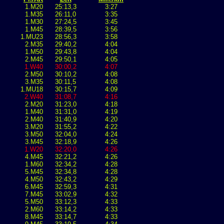
1.M20
25:13,3
3:27
1.M35
26:11,0
3:35
1.M30
27:24,5
3:45
1.M45
28:39,5
3:56
1.MU23
28:56,3
3:58
2.M35
29:40,2
4:04
1.M50
29:43,8
4:04
2.M45
29:50,1
4:05
1.W40
30:00,2
4:07
2.M50
30:10,2
4:08
3.M35
30:11,5
4:08
1.MU18
30:15,7
4:09
2.W40
31:08,7
4:16
2.M20
31:23,0
4:18
1.M40
31:31,0
4:19
2.M40
31:40,9
4:20
3.M20
31:55,2
4:22
3.M50
32:04,0
4:24
3.M45
32:18,9
4:26
1.W20
32:20,0
4:26
4.M45
32:21,2
4:26
1.M60
32:34,2
4:28
5.M45
32:34,8
4:28
4.M50
32:43,2
4:29
6.M45
32:59,3
4:31
7.M45
33:02,9
4:32
5.M50
33:12,3
4:33
2.M60
33:14,2
4:33
8.M45
33:14,7
4:33