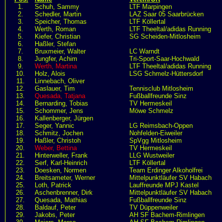
1.
Schuh, Sammy
LTF Marpingen
2.
Schedler, Martin
LAZ Saar 05 Saarbrücken
3.
Speicher, Thomas
LTF Köllertal
4.
Werth, Roman
LTF Theeltal/adidas Running
5.
Kiefer, Christian
SG Scheiden-Mitlosheim
6.
Haßler, Stefan
7.
Bruxmeier, Walter
LC Warndt
8.
Jungfer, Achim
Tri-Sport-Saar-Hochwald
9.
Werth, Martina
LTF Theeltal/adidas Running
10.
Holz, Alois
LSG Schmelz-Hüttersdorf
11.
Linnebach, Oliver
12.
Gaslauer, Tim
Tennisclub Mitlosheim
13.
Quesada, Tatjana
Fußballfreunde Sinz
14.
Bernarding, Tobias
TV Hermeskeil
15.
Schommer, Jens
Möwe Schmelz
16.
Kallenberger, Jürgen
17.
Seger, Yannic
LG Reimsbach-Oppen
18.
Schmitz, Jochen
Nohfelden-Eiweiler
19.
Haßler, Christoh
SpVgg Mitlosheim
20.
Weber, Bettina
TV Hermeskeil
21.
Hinterweller, Frank
LLG Wustweiler
22.
Serf, Karl-Heinrich
LTF Köllertal
23.
Doesken, Normen
Team Erdinger Alkoholfrei
24.
Breitsameter, Werner
Mittelpunktläufer SV Habach
25.
Loth, Patrick
Lauffreunde MPJ Kastel
26.
Aschenbrenner, Dirk
Mittelpunktläufer SV Habach
27.
Quesada, Mathias
Fußballfreunde Sinz
28.
Baldauf, Peter
TV Düppenweiler
29.
Jakobs, Peter
AH SF Bachem-Rimlingen