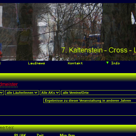
r
Laufnews
Kontakt
Info
dmeister
meter
Pl./AK
Zeit
Min./km