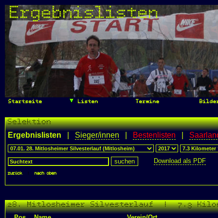
Ergebnislisten
Startseite
Listen
Termine
Bilde
Selektion
Ergebnislisten
|
Sieger/innen
|
Bestenlisten
|
Saarlan
Download als PDF
zurück
|
nach oben
28. Mitlosheimer Silvesterlauf | 7.3 Kilo
Pos.
Name
Verein/Ort