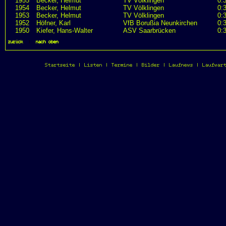
1955
Becker, Helmut
TV Völklingen
0:
1954
Becker, Helmut
TV Völklingen
0:
1953
Becker, Helmut
TV Völklingen
0:
1952
Höfner, Karl
VfB Borußia Neunkirchen
0:
1950
Kiefer, Hans-Walter
ASV Saarbrücken
0:
zurück
|
nach oben
Startseite
|
Listen
|
Termine
|
Bilder
|
Laufnews
|
Laufwar