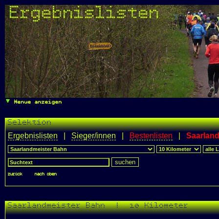
Ergebnislisten
Menue anzeigen
Selektion
Ergebnislisten
|
Sieger/innen
|
Bestenlisten
|
Saarland
zurück
|
nach oben
Saarlandmeister Bahn | 10 Kilometer