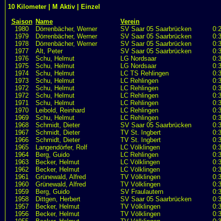
10 Kilometer | M Aktiv | Einzel
Saison
Name
Verein
1980
Dörrenbächer, Werner
SV Saar 05 Saarbrücken
0:
1979
Dörrenbächer, Werner
SV Saar 05 Saarbrücken
0:
1978
Dörrenbächer, Werner
SV Saar 05 Saarbrücken
0:
1977
Alt, Peter
SV Saar 05 Saarbrücken
0:
1976
Schu, Helmut
LG Nordsaar
0:
1975
Schu, Helmut
LG Nordsaar
0:
1974
Schu, Helmut
LC TS Rehlingen
0:
1973
Schu, Helmut
LC Rehlingen
0:
1972
Schu, Helmut
LC Rehlingen
0:
1972
Schu, Helmut
LC Rehlingen
0:
1971
Schu, Helmut
LC Rehlingen
0:
1970
Leibold, Reinhard
LC Rehlingen
0:
1969
Schu, Helmut
LC Rehlingen
0:
1968
Schmidt, Dieter
SV Saar 05 Saarbrücken
0:
1967
Schmidt, Dieter
TV St. Ingbert
0:
1966
Schmidt, Dieter
TV St. Ingbert
0:
1965
Langendörfer, Rolf
LC Völklingen
0:
1964
Berg, Guido
LC Rehlingen
0:
1963
Becker, Helmut
LC Völklingen
0:
1962
Becker, Helmut
LC Völklingen
0:
1961
Grünewald, Alfred
TV Völklingen
0:
1960
Grünewald, Alfred
TV Völklingen
0:
1959
Berg, Guido
SV Fraulautern
0:
1958
Dittgen, Herbert
SV Saar 05 Saarbrücken
0:
1957
Becker, Helmut
TV Völklingen
0:
1956
Becker, Helmut
TV Völklingen
0: