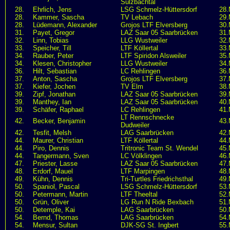
Sulzbachtal
28.
Ehrlich, Jens
LSG Schmelz-Hüttersdorf
28.
28.
Kammer, Sascha
TV Lebach
29.
28.
Lüdemann, Alexander
Grojos LTF Elversberg
30.
31.
Payet, Gregor
LAZ Saar 05 Saarbrücken
31.
32.
Linn, Tobias
LLG Wustweiler
32.
33.
Speicher, Till
LTF Köllertal
33.
34.
Rauber, Peter
LTF Spiridon Alsweiler
35.
34.
Klesen, Christopher
LLG Wustweiler
34.
36.
Hilt, Sebastian
LC Rehlingen
36.
37.
Anton, Sascha
Grojos LTF Elversberg
37.
37.
Kiefer, Jochen
TV Elm
38.
39.
Zipf, Jonathan
LAZ Saar 05 Saarbrücken
39.
39.
Manthey, Ian
LAZ Saar 05 Saarbrücken
40.
39.
Schäfer, Raphael
LC Rehlingen
41.
LT Rennschnecke
42.
Becker, Benjamin
43.
Dudweiler
42.
Tesfit, Melsh
LAG Saarbrücken
42.
44.
Maurer, Christian
LTF Köllertal
44.
44.
Piro, Dennis
Tritronic Team St. Wendel
45.
44.
Tangermann, Sven
LC Völklingen
46.
47.
Priester, Lasse
LAZ Saar 05 Saarbrücken
47.
48.
Erdorf, Mauel
LTF Marpingen
48.
49.
Kühn, Dennis
Tri-Turtles Friedrichsthal
49.
50.
Spaniol, Pascal
LSG Schmelz-Hüttersdorf
53.
50.
Petermann, Martin
LTF Theeltal
52.
50.
Grün, Oliver
LG Run N Ride Bexbach
51.
50.
Detemple, Kai
LAG Saarbrücken
50.
54.
Bernd, Thomas
LAG Saarbrücken
54.
54.
Mensur, Sultan
DJK-SG St. Ingbert
55.