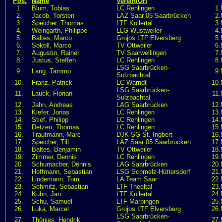
Pos.
Name
Verein/Ort
1.
Blum, Tobias
LC Rehlingen
1.
2.
Jacob, Torsten
LAZ Saar 05 Saarbrücken
2.
3.
Speicher, Thomas
LTF Köllertal
3.
4.
Weingarth, Philippe
LLG Wustweiler
4.
5.
Baltes, Marco
Grojos LTF Elversberg
5.
6.
Sokoll, Marco
TV Ottweiler
6.
7.
Augustin, Rainer
TV Saarwellingen
7.
8.
Justus, Steffen
LC Rehlingen
8.
LSG Saarbrücken-
9.
Lang, Tammo
9.
Sulzbachtal
10.
Franz, Patrick
LC Warndt
10.
LSG Saarbrücken-
11.
Lauck, Florian
11.
Sulzbachtal
12.
Jahn, Andreas
LAG Saarbrücken
12.
13.
Kiefer, Jonas
LC Rehlingen
13.
14.
Stief, Philipp
LC Rehlingen
14.
15.
Detzen, Thomas
LC Rehlingen
15.
16.
Trautmann, Marc
DJK-SG St. Ingbert
16.
17.
Speicher, Till
LAZ Saar 05 Saarbrücken
17.
18.
Baltes, Benjamin
TV Ottweiler
18.
19.
Zimmer, Dennis
LC Rehlingen
19.
20.
Schumacher, Dennis
LAG Saarbrücken
20.
21.
Hoffmann, Sebastian
LSG Schmelz-Hüttersdorf
21.
22.
Lindemann, Tom
LA Team Saar
22.
23.
Schmitz, Sebastian
LTF Theeltal
23.
24.
Kuhn, Jan
LTF Köllertal
24.
25.
Schu, Samuel
LTF Marpingen
25.
26.
Luka, Marcel
Grojos LTF Elversberg
26.
LSG Saarbrücken-
27.
Thönjes, Hendrik
27.