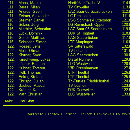
111.
Maas, Markus
Hartfüßler Trail e.V.
114.
111.
Beres, Milan
TV Ottweiler
113.
111.
Andres, Sven
LAZ Saar 05 Saarbrücken
112.
111.
Zeimer, Alexander
LC Rehlingen
111.
116.
Steimer, Daniel
LSG Schmelz-Hüttersdorf
121.
116.
Selzer, Jörg
LG Reimsbach-Oppen
120.
116.
Miethke, Sebastian
LAZ Saar 05 Saarbrücken
119.
116.
Luck, Dominik
DJK St. Ingbert
118.
116.
Geiter, Matthias
LAG Saarbrücken
117.
116.
Schröder, Simon
LTF Marpingen
116.
122.
Roeser, Jens
SV Sitterswald
132.
122.
Molz, Otmar
TV Lebach
131.
122.
Kistner, Sven
LAG Saarbrücken
130.
122.
Kirschweng, Lukas
Bistal Runners
129.
122.
Jäcker, Bastian
LLG Wustweiler
128.
122.
Hübner, Torsten
VfR Otzenhausen
127.
122.
Hell, Thomas
LTF Theeltal
126.
122.
Ecker, Stefan
LTF Theeltal
125.
122.
Chrispo, Julian
Tri-Turtles Friedrichsthal
124.
122.
Backes, Pascal
TV Losheim
123.
122.
Krämer, Kai
DJK Dudweiler
122.
122.
Väth Christian
LLG Wustweiler
133.
zurück
|
nach oben
Startseite
|
Listen
|
Termine
|
Bilder
|
Laufnews
|
Laufwar