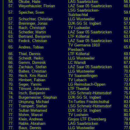
54.
Okube, Haile
LAG Saarbrücken
56.
57.
Weyerhäusler, Florian
LAZ Saar 05 Saarbrücken
60.
LSG Saarbrücken-
57.
Speicher, Sven
59.
Sulzbachtal
57.
Schuchter, Christian
LLG Wustweiler
58.
57.
Breininger, Jonas
DJK-SG St. Ingbert
57.
61.
Bach, Christoph
TV Ludweiler
61.
61.
Schedler, Martin
LAZ Saar 05 Saarbrücken
62.
63.
Bertrand, Benjamin
LTF Köllertal
63.
63.
Fedick, Christian
LAZ Saar 05 Saarbrücken
64.
TV Germania 1910
65.
Andres, Tobias
65.
Piesbach
66.
Thiel, Dennis
LTF Köllertal
69.
66.
Scheidt, Heiko
LLG Wustweiler
68.
66.
Gemm, Dominik
LC Warndt
67.
66.
Zachäus, Stefan
LAZ Saar 05 Saarbrücken
66.
70.
Baltes, Christian
LLG Wustweiler
70.
70.
Heck, Kris Raoul
TV Saarwellingen
71.
70.
Himbert, Fabian
TV Lebach
72.
70.
Seger, Yannic
LG Reimsbach-Oppen
73.
74.
Tilmont, Johannes
LTF Theeltal
76.
74.
Irsch, Benjamin
LSG Schmelz-Hüttersdorf
75.
74.
Burgemeister, Stephan
DJK-SG St. Ingbert
74.
77.
Ursprung, Michael
Tri-Turtles Friedrichsthal
83.
77.
Trampert, Stefan
LSG Schmelz-Hüttersdorf
82.
77.
Sultan Mehamed
DJK SG St. Ingbert
81.
77.
Mohm, Marcel
TV Losheim
80.
77.
Klein, Andreas
Grojos LTF Elversberg
79.
77.
Habte, Abraham
LAG Saarbrücken
78.
77.
Baus, Dennis
LLG Wustweiler
77.