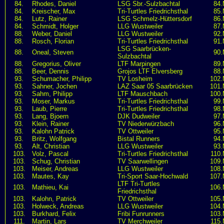
84.
Rhodes, Daniel
LSG Sbr.-Sulzbachtal
84.
84.
Kreischer, Max
Tri-Turtles Friedrichsthal
85.
84.
Lutz, Rainer
LSG Schmelz-Hüttersdorf
86.
84.
Schmidt, Holger
LLG Wustweiler
87.
88.
Weber, Daniel
LLG Wustweiler
92.
88.
Rosch, Florian
Tri-Turtles Friedrichsthal
91.
LSG Saarbrücken-
88.
Oneal, Steven
90.
Sulzbachtal
88.
Gregorius, Oliver
LTF Marpingen
89.
88.
Beer, Dennis
Grojos LTF Elversberg
88.
93.
Schumacher, Philipp
TV Losheim
102.
93.
Sahner, Jochen
LAZ Saar 05 Saarbrücken
101.
93.
Sahm, Philipp
LTF Mauschbach
100.
93.
Moser, Markus
Tri-Turtles Friedrichsthal
99.
93.
Laub, Pierre
Tri-Turtles Friedrichsthal
98.
93.
Lang, Bjoern
DJK Dudweiler
97.
93.
Klein, Rainer
TV Niederwürzbach
96.
93.
Kalohn Patrick
TV Ottweiler
95.
93.
Britz, Wolfgang
Bistal Runners
94.
93.
Alt, Christian
LLG Wustweiler
93.
103.
Volz, Pascal
Tri-Turtles Friedrichsthal
110.
103.
Schug, Christian
TV Saarwellingen
109.
103.
Meiser, Andreas
LLG Wustweiler
108.
103.
Mautes, Kay
Tri-Sport Saar-Hochwald
107.
LTF Tri-Turtles
103.
Mathieu, Kai
106.
Friedrichsthal
103.
Kalohn, Patrick
TV Ottweiler
105.
103.
Holweck, Andreas
LLG Wustweiler
104.
103.
Burkhard, Felix
Fribi Funrunners
103.
111.
Martin, Lars
TV Merchweiler
115.