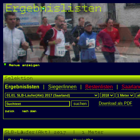
Ergebnislisten
Menue anzeigen
Selektion
Ergebnislisten
|
Sieger/innen
|
Bestenlisten
|
Saarlan
Download als PDF
zurück
|
nach oben
SLB-Läufer(Akt) 2017 | 1 Meter