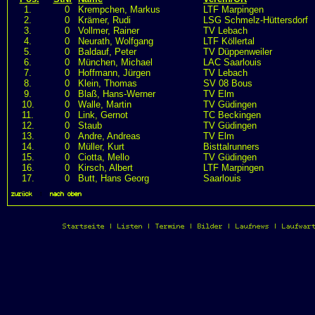
1.
0
Krempchen, Markus
LTF Marpingen
2.
0
Krämer, Rudi
LSG Schmelz-Hüttersdorf
3.
0
Vollmer, Rainer
TV Lebach
4.
0
Neurath, Wolfgang
LTF Köllertal
5.
0
Baldauf, Peter
TV Düppenweiler
6.
0
München, Michael
LAC Saarlouis
7.
0
Hoffmann, Jürgen
TV Lebach
8.
0
Klein, Thomas
SV 08 Bous
9.
0
Blaß, Hans-Werner
TV Elm
10.
0
Walle, Martin
TV Güdingen
11.
0
Link, Gernot
TC Beckingen
12.
0
Staub
TV Güdingen
13.
0
Andre, Andreas
TV Elm
14.
0
Müller, Kurt
Bisttalrunners
15.
0
Ciotta, Mello
TV Güdingen
16.
0
Kirsch, Albert
LTF Marpingen
17.
0
Butt, Hans Georg
Saarlouis
zurück
|
nach oben
Startseite
|
Listen
|
Termine
|
Bilder
|
Laufnews
|
Laufwar