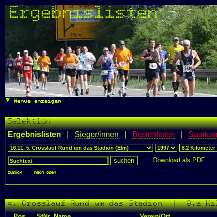
Ergebnislisten
Menue anzeigen
Selektion
Ergebnislisten
|
Sieger/innen
|
Bestenlisten
|
Saarlan
Download als PDF
zurück
|
nach oben
5. Crosslauf Rund um das Stadion | 8.2 Ki
Pos.
StNr
Name
Verein/Ort