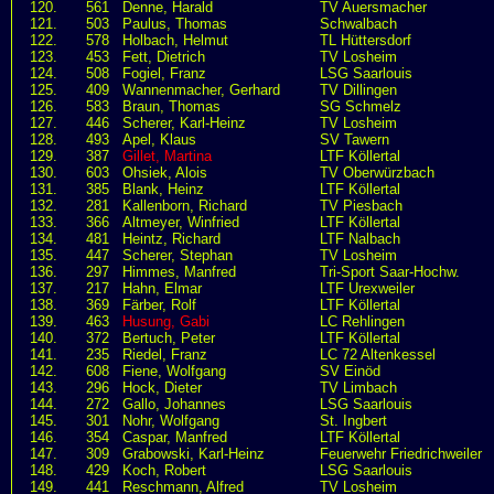
120.
561
Denne, Harald
TV Auersmacher
121.
503
Paulus, Thomas
Schwalbach
122.
578
Holbach, Helmut
TL Hüttersdorf
123.
453
Fett, Dietrich
TV Losheim
124.
508
Fogiel, Franz
LSG Saarlouis
125.
409
Wannenmacher, Gerhard
TV Dillingen
126.
583
Braun, Thomas
SG Schmelz
127.
446
Scherer, Karl-Heinz
TV Losheim
128.
493
Apel, Klaus
SV Tawern
129.
387
Gillet, Martina
LTF Köllertal
130.
603
Ohsiek, Alois
TV Oberwürzbach
131.
385
Blank, Heinz
LTF Köllertal
132.
281
Kallenborn, Richard
TV Piesbach
133.
366
Altmeyer, Winfried
LTF Köllertal
134.
481
Heintz, Richard
LTF Nalbach
135.
447
Scherer, Stephan
TV Losheim
136.
297
Himmes, Manfred
Tri-Sport Saar-Hochw.
137.
217
Hahn, Elmar
LTF Urexweiler
138.
369
Färber, Rolf
LTF Köllertal
139.
463
Husung, Gabi
LC Rehlingen
140.
372
Bertuch, Peter
LTF Köllertal
141.
235
Riedel, Franz
LC 72 Altenkessel
142.
608
Fiene, Wolfgang
SV Einöd
143.
296
Hock, Dieter
TV Limbach
144.
272
Gallo, Johannes
LSG Saarlouis
145.
301
Nohr, Wolfgang
St. Ingbert
146.
354
Caspar, Manfred
LTF Köllertal
147.
309
Grabowski, Karl-Heinz
Feuerwehr Friedrichweiler
148.
429
Koch, Robert
LSG Saarlouis
149.
441
Reschmann, Alfred
TV Losheim