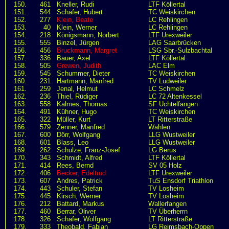
150.
461
Kneller, Rudi
LTF Köllertal
151.
544
Schäfer, Hubert
TC Weiskirchen
152.
277
Klein, Beate
LC Rehlingen
153.
40
Klein, Werner
LC Rehlingen
154.
218
Königsmann, Norbert
LTF Urexweiler
155.
555
Binzel, Jürgen
LAG Saarbrücken
156.
456
Bruckmann, Margret
LSG Sbr.-Sulzbachtal
157.
336
Bauer, Axel
LTF Köllertal
158.
505
Grewen, Judith
LAC Elm
159.
545
Schummer, Dieter
TC Weiskirchen
160.
231
Hartmann, Manfred
TV Ludweiler
161.
259
Jenal, Helmut
LC Schmelz
162.
236
Thiel, Rüdiger
LC 72 Altenkessel
163.
558
Kalmes, Thomas
SF Uchtelfangen
164.
491
Kühner, Hugo
TC Weiskirchen
165.
322
Müller, Kurt
LT Ritterstraße
166.
579
Zenner, Manfred
Wahlen
167.
600
Dörr, Wolfgang
LLG Wustweiler
168.
601
Blass, Leo
LLG Wustweiler
169.
262
Schulze, Franz-Josef
LG Berus
170.
343
Schmidt, Alfred
LTF Köllertal
171.
414
Rees, Bernd
SV 05 Holz
172.
406
Becker, Edeltrud
LTF Urexweiler
173.
607
Andres, Patrick
TuS Ensdorf Triathlon
174.
443
Schuler, Stefan
TV Losheim
175.
445
Kirsch, Werner
TV Losheim
176.
212
Battard, Markus
Wallerfangen
177.
460
Berrar, Oliver
TV Überherrn
178.
326
Schäfer, Wolfgang
LT Ritterstraße
179.
333
Theobald, Fabian
LG Reimsbach-Oppen