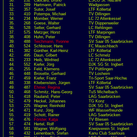
30.
252
Caocard, Bruno
ESCO St. Nazaire
31.
289
Hartmann, Patrick
Wadgassen
32.
357
Sutor, Josef
LTF Köllertal
33.
410
Potempa, Michael
TV Dillingen
34.
234
Momber, Werner
LC 72 Altenkessel
35.
268
Goese, Walter
TV Düppenweiler
36.
528
Selter, Gerhard
LC Rehlingen
37.
575
Metzger, Horst
LTF Marpingen
38.
408
Huhn, Peter
TV Dillingen
39.
488
Teichmann, Yvonne
SV Saar 05 Saarbrücken
40.
524
Schlosser, Hans
FC Mauschbach
41.
382
Günther, Karl-Heinz
LTF Köllertal
42.
495
Daun, Gilbert
LC Schmelz
43.
233
Heib, Winfried
LC 72 Altenkessel
44.
552
Kiefer, Jörg
DJK SG St. Ingbert
45.
255
Feld, Klemens
TV Püttlingen
46.
448
Brosette, Gerhard
TV Losheim
47.
459
Kiefer, Franz
Tri-Sport Saar-Hochw.
48.
338
Kliebenstein, Jürgen
LTF Köllertal
49.
487
Ehmer, Regina
SV Saar 05 Saarbrücken
50.
468
Schmitz, Hans-Georg
TuS Michelbach
51.
418
Rauland, Peter
LAG Saarbrücken
52.
479
Heckel, Johannes
TG Konz
53.
225
Wagner, Reinhold
DJK SG St. Ingbert
54.
471
Kunz, Jörg
WF Wasserfreunde
55.
419
Schott, Rainer
LAG Saarbrücken
56.
476
Förster, Katja
TV Bliesen
57.
474
Hertel, Rolf
SV Saar 05 Saarbrücken
58.
581
Wagner, Wolfgang
Kneipverein St. Ingbert
59.
432
Leinenbach, Stefan
Kanu Club Saarlouis