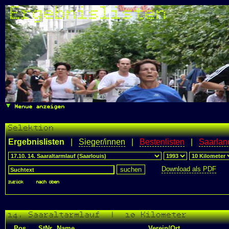
Ergebnislisten
Menue anzeigen
Selektion
Ergebnislisten
|
Sieger/innen
|
Bestenlisten
|
Saarlan
Download als PDF
zurück
|
nach oben
14. Saaraltarmlauf | 10 Kilometer
Pos.
StNr
Name
Verein/Ort