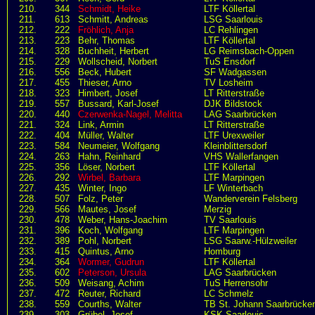
210.
344
Schmidt, Heike
LTF Köllertal
211.
613
Schmitt, Andreas
LSG Saarlouis
212.
222
Fröhlich, Anja
LC Rehlingen
213.
223
Behr, Thomas
LTF Köllertal
214.
328
Buchheit, Herbert
LG Reimsbach-Oppen
215.
229
Wollscheid, Norbert
TuS Ensdorf
216.
556
Beck, Hubert
SF Wadgassen
217.
455
Thieser, Arno
TV Losheim
218.
323
Himbert, Josef
LT Ritterstraße
219.
557
Bussard, Karl-Josef
DJK Bildstock
220.
440
Czerwenka-Nagel, Melitta
LAG Saarbrücken
221.
324
Link, Armin
LT Ritterstraße
222.
404
Müller, Walter
LTF Urexweiler
223.
584
Neumeier, Wolfgang
Kleinblittersdorf
224.
263
Hahn, Reinhard
VHS Wallerfangen
225.
356
Löser, Norbert
LTF Köllertal
226.
292
Wirbel, Barbara
LTF Marpingen
227.
435
Winter, Ingo
LF Winterbach
228.
507
Folz, Peter
Wanderverein Felsberg
229.
566
Mautes, Josef
Merzig
230.
478
Weber, Hans-Joachim
TV Saarlouis
231.
396
Koch, Wolfgang
LTF Marpingen
232.
389
Pohl, Norbert
LSG Saarw.-Hülzweiler
233.
415
Quintus, Arno
Homburg
234.
364
Wormer, Gudrun
LTF Köllertal
235.
602
Peterson, Ursula
LAG Saarbrücken
236.
509
Weisang, Achim
TuS Herrensohr
237.
472
Reuter, Richard
LC Schmelz
238.
559
Courths, Walter
TB St. Johann Saarbrücke
239.
303
Grübel, Josef
KSK Saarlouis