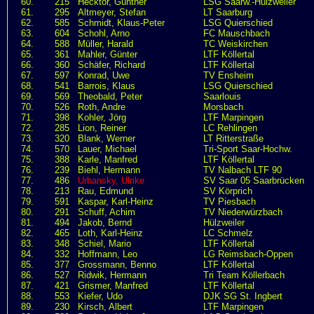
60.
215
Hecktor, Günther
LSG Saarw.-Hülzweiler
61.
295
Altmeyer, Stefan
LT Saarburg
62.
585
Schmidt, Klaus-Peter
LSG Quierschied
63.
604
Schohl, Arno
FC Mauschbach
64.
588
Müller, Harald
TC Weiskirchen
65.
361
Mahler, Günter
LTF Köllertal
66.
360
Schäfer, Richard
LTF Köllertal
67.
597
Konrad, Uwe
TV Ensheim
68.
541
Barrois, Klaus
LSG Quierschied
69.
569
Theobald, Peter
Saarlouis
70.
526
Roth, Andre
Morsbach
71.
398
Kohler, Jörg
LTF Marpingen
72.
285
Lion, Reiner
LC Rehlingen
73.
320
Blank, Werner
LT Ritterstraße
74.
570
Lauer, Michael
Tri-Sport Saar-Hochw.
75.
388
Karle, Manfred
LTF Köllertal
76.
239
Biehl, Hermann
TV Nalbach LTF 90
77.
486
Urbansky, Ulrike
SV Saar 05 Saarbrücken
78.
213
Rau, Edmund
SV Körprich
79.
591
Kaspar, Karl-Heinz
TV Piesbach
80.
291
Schuff, Achim
TV Niederwürzbach
81.
494
Jakob, Bernd
Hülzweiler
82.
465
Loth, Karl-Heinz
LC Schmelz
83.
348
Schiel, Mario
LTF Köllertal
84.
332
Hoffmann, Leo
LG Reimsbach-Oppen
85.
377
Grossmann, Benno
LTF Köllertal
86.
527
Ridwik, Hermann
Tri Team Köllerbach
87.
421
Grismer, Manfred
LTF Köllertal
88.
553
Kiefer, Udo
DJK SG St. Ingbert
89.
230
Kirsch, Albert
LTF Marpingen