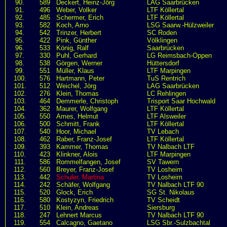
90.
589
Deckert, Heinz-Jörg
LAG Saarbrücken
91.
496
Weber, Volker
LTF Köllertal
92.
485
Schermer, Erich
LTF Köllertal
93.
582
Koch, Arno
LSG Saarw.-Hülzweiler
94.
542
Trinzer, Herbert
SC Roden
95.
422
Pink, Günther
Völklingen
96.
533
König, Ralf
Saarbrücken
97.
330
Puhl, Gerhard
LG Reimsbach-Oppen
98.
538
Görgen, Werner
Hüttersdorf
99.
551
Müller, Klaus
LTF Marpingen
100.
576
Hartmann, Peter
TuS Rentrich
101.
512
Weichel, Jörg
LAG Saarbrücken
102.
276
Klein, Thomas
LC Rehlingen
103.
464
Demmerle, Christoph
Trisport Saar Hochwald
104.
362
Maurer, Wolfgang
LTF Köllertal
105.
550
Ames, Helmut
LTF Alsweiler
106.
500
Schmitt, Frank
LTF Köllertal
107.
540
Hoor, Michael
TV Lebach
108.
462
Raber, Franz-Josef
LTF Köllertal
109.
393
Kammer, Thomas
TV Nalbach LTF
110.
423
Klinkner, Alois
LTF Marpingen
111.
586
Rommelfangen, Josef
SV Tawern
112.
560
Breyer, Franz-Josef
TV Losheim
113.
442
Schuler, Martina
TV Losheim
114.
242
Schäfer, Wolfgang
TV Nalbach LTF 90
115.
520
Glock, Erich
SG St. Nikolaus
116.
580
Kostyzyn, Friedrich
TV Scheidt
117.
510
Klein, Andreas
Siersburg
118.
247
Lehnert Marcus
TV Nalbach LTF 90
119.
554
Calcagno, Gaetano
LSG Sbr.-Sulzbachtal