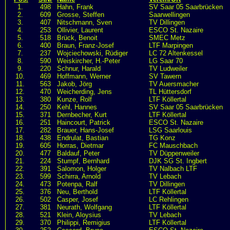
1.
498
Hahn, Frank
SV Saar 05 Saarbrücken
2.
609
Grosse, Steffen
Saarwellingen
3.
407
Nitschmann, Sven
TV Dillingen
4.
253
Ollivier, Laurent
ESCO St. Nazaire
5.
518
Brück, Benoit
SMEC Metz
6.
400
Braun, Franz-Josef
LTF Marpingen
7.
237
Wojciechowski, Rüdiger
LC 72 Altenkessel
8.
590
Weiskircher, H.-Peter
LG Saar 70
9.
220
Schnur, Harald
TV Ludweiler
10.
469
Hoffmann, Werner
SV Tawern
11.
563
Jakob, Jörg
TV Auersmacher
12.
470
Weicherding, Jens
TL Hüttersdorf
13.
380
Kunze, Rolf
LTF Köllertal
14.
250
Kehl, Hannes
SV Saar 05 Saarbrücken
15.
371
Dernbecher, Kurt
LTF Köllertal
16.
251
Haincourt, Patrick
ESCO St. Nazaire
17.
282
Brauer, Hans-Josef
LSG Saarlouis
18.
438
Endrulat, Bastian
TG Konz
19.
605
Horras, Dietmar
FC Mauschbach
20.
477
Baldauf, Peter
TV Düppenweiler
21.
224
Stumpf, Bernhard
DJK SG St. Ingbert
22.
391
Salomon, Holger
TV Nalbach LTF
23.
599
Schirra, Arnold
TV Lebach
24.
473
Potenpa, Ralf
TV Dillingen
25.
376
Neu, Berthold
LTF Köllertal
26.
502
Casper, Josef
LC Rehlingen
27.
381
Neurath, Wolfgang
LTF Köllertal
28.
521
Klein, Aloysius
TV Lebach
29.
370
Philippi, Remigius
LTF Köllertal