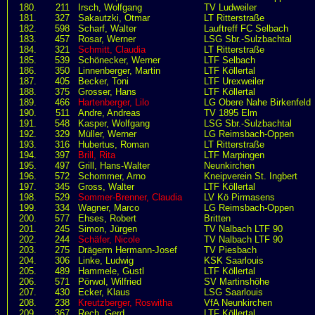
180.
211
Irsch, Wolfgang
TV Ludweiler
181.
327
Sakautzki, Otmar
LT Ritterstraße
182.
598
Scharf, Walter
Lauftreff FC Selbach
183.
457
Rosar, Werner
LSG Sbr.-Sulzbachtal
184.
321
Schmitt, Claudia
LT Ritterstraße
185.
539
Schönecker, Werner
LTF Selbach
186.
350
Linnenberger, Martin
LTF Köllertal
187.
405
Becker, Toni
LTF Urexweiler
188.
375
Grosser, Hans
LTF Köllertal
189.
466
Hartenberger, Lilo
LG Obere Nahe Birkenfeld
190.
511
Andre, Andreas
TV 1895 Elm
191.
548
Kasper, Wolfgang
LSG Sbr.-Sulzbachtal
192.
329
Müller, Werner
LG Reimsbach-Oppen
193.
316
Hubertus, Roman
LT Ritterstraße
194.
397
Brill, Rita
LTF Marpingen
195.
497
Grill, Hans-Walter
Neunkirchen
196.
572
Schommer, Arno
Kneipverein St. Ingbert
197.
345
Gross, Walter
LTF Köllertal
198.
529
Sommer-Brenner, Claudia
LV Kö Pirmasens
199.
334
Wagner, Marco
LG Reimsbach-Oppen
200.
577
Ehses, Robert
Britten
201.
245
Simon, Jürgen
TV Nalbach LTF 90
202.
244
Schäfer, Nicole
TV Nalbach LTF 90
203.
275
Drägerm Hermann-Josef
TV Piesbach
204.
306
Linke, Ludwig
KSK Saarlouis
205.
489
Hammele, Gustl
LTF Köllertal
206.
571
Pörwol, Wilfried
SV Martinshöhe
207.
430
Ecker, Klaus
LSG Saarlouis
208.
238
Kreutzberger, Roswitha
VfA Neunkirchen
209.
367
Rech, Gerd
LTF Köllertal