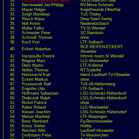
30.
Brücker-Boghossian Heike
SV-schlaucom-Saar
31.
Rectenwald Jan-Philipp
RV-Möve-Schmelz
32.
Mayer Holger
Kegelfreunde-Oberthal
33.
Singh Mandeep
TuS-Tholey
34.
Resch Klaus
Drea-Team-Serrig
35.
Noll Armin
Niederwürzbach
36.
Müller Falko
TV-St.Wendel
37.
Schneider Peter
SC-Namborn
38.
Schmidt Thomas
ohne
39.
Koch Kurt
LTF-Selbach
RCE-REIFEN-ECKERT-
40.
Eckert Hubertus
Alsweiler
41.
Vampouille Franck
tritronic-team-St.Wendel
42.
Wagner Marc
LLG-Wustweiler
43.
Dietz Martin
LTF-Köllertal
44.
Nolles Thomas
RT-Südeifel
45.
Holzknecht Karl
Heinz-Lauftreff-TV-Ottweiler
46.
Eckert Markus
ohne
47.
Przewosnik Ralf
TuS-06-Heltersberg
48.
Engstler Udo
LTF-Selbach
49.
Hoffmann Sebastian
LSG-Schmelz-Hütterdsorf
50.
Drabczuk Ralph
LSG-Schmelz-Hütterdsorf
51.
Rickel Patrick
ohne
52.
Raber Roland
LLG-Wustweiler
53.
Klesen Joachim
LSG-Schmelz-Hüttersdorf
54.
Meiser Manfred
LTF-Marpingen
55.
Benz Reinhard
Fg-Remmesweiler
56.
Kronz Stefan
Hobby
57.
Reichert Willi
Lauftreff-Hirzweiler
58.
Großmann Peter
Tri-Weiskirchen