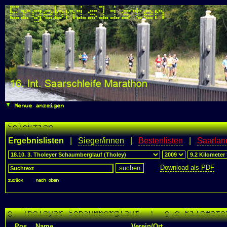
Ergebnislisten
Menue anzeigen
Selektion
Ergebnislisten
|
Sieger/innen
|
Bestenlisten
|
Saarlan
Download als PDF
zurück
|
nach oben
3. Tholeyer Schaumberglauf | 9.2 Kilomete
Pos.
Name
Verein/Ort