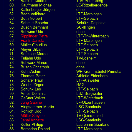
59.
Backes Markus
TuS-Petersberg
60.
Kaufmann Michael
LC-Ritzelbergende
61.
Kallenberger Jürgen
ohne
62.
Bach Volkhard
LTF-Marpingen
63.
Both Norbert
LTF-Selbach
64.
Schmitt Sascha
Schützt-Delphine
65.
Busch Bernhard
SC-Illingen
66.
Schwinn Udo
ohne
67.
Ripplinger Petra
LTF-Tri-Winterbach
68.
Frank Daniela
LTF-Marpingen
69.
Müller Claudius
LTF-Selbach
70.
Meyer Urban
LTF-Selbach
71.
Sefeloge Marco
LTF-Selbach
72.
Fuljahn Udo
TV-Losheim
73.
Schwarz Marco
ohne
74.
Busch Christoph
ohne
75.
Kuhn Achim
WF-Krummstiefel-Primstal
76.
Thomas Peter
Athletic-Eidenborn
77.
Schäfer Paul
LTF-Alsweiler
78.
Wentz Jürgen
RAG
79.
Schunk Leo
LTF-Selbach
80.
Ames Dominic
LBZ-Bergweiler
81.
Geßner Volker
LTF-Winterbach
82.
Jung Sabine
LF-Otzenhausen
83.
Hingsammer Martin
LSG-Saarlouis
84.
Röhlich Udo
LTF-Selbach
85.
Müller Sibyille
TV-Quierschied
86.
Jenal Annette
LSG-Saarlouis
87.
Keller Philipp
Laufen-im-Saarland
88.
Bernadon Roland
LTF-Marpingen