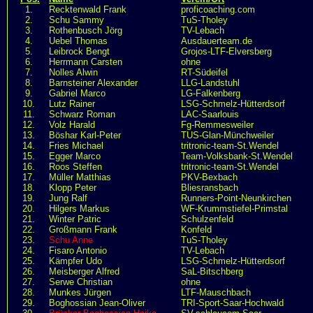
1.
Recktenwald Frank
proficoaching.com
2.
Schu Sammy
TuS-Tholey
3.
Rothenbusch Jörg
TV-Lebach
4.
Uebel Thomas
Ausdauerteam.de
5.
Leibrock Bengt
Grojos-LTF-Elversberg
6.
Herrmann Carsten
ohne
7.
Nolles Alwin
RT-Südeifel
8.
Barnsteiner Alexander
LLG-Landstuhl
9.
Gabriel Marco
LG-Falkenberg
10.
Lutz Rainer
LSG-Schmelz-Hütterdsorf
11.
Schwarz Roman
LAC-Saarlouis
12.
Volz Harald
Fg-Remmesweiler
13.
Böshar Karl-Peter
TUS-Glan-Münchweiler
14.
Fries Michael
tritronic-team-St.Wendel
15.
Egger Marco
Team-Volksbank-St.Wendel
16.
Roos Steffen
tritronic-team-St.Wendel
17.
Müller Matthias
PKV-Bexbach
18.
Klopp Peter
Bliesransbach
19.
Jung Ralf
Runners-Point-Neunkirchen
20.
Hilgers Markus
WF-Krummstiefel-Primstal
21.
Winter Patric
Schulzenfeld
22.
Großmann Frank
Konfeld
23.
Schu Anne
TuS-Tholey
24.
Fisaro Antonio
TV-Lebach
25.
Kämpfer Udo
LSG-Schmelz-Hütterdsorf
26.
Meisberger Alfred
SaL-Bitschberg
27.
Serwe Christian
ohne
28.
Munkes Jürgen
LTF-Mauschbach
29.
Boghossian Jean-Oliver
TRI-Sport-Saar-Hochwald