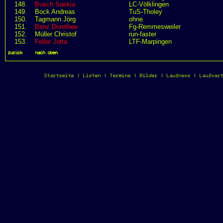
148.
Busch Saskia
LC-Völklingen
149.
Bock Andreas
TuS-Tholey
150.
Tagmann Jörg
ohne
151.
Benz Dorothee
Fg-Remmesweiler
152.
Müller Christof
run-faster
153.
Feller Jutta
LTF-Marpingen
zurück
|
nach oben
Startseite
|
Listen
|
Termine
|
Bilder
|
Laufnews
|
Laufwar