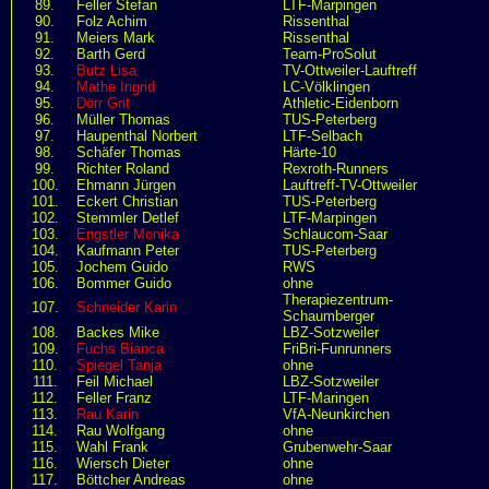
89.
Feller Stefan
LTF-Marpingen
90.
Folz Achim
Rissenthal
91.
Meiers Mark
Rissenthal
92.
Barth Gerd
Team-ProSolut
93.
Butz Lisa
TV-Ottweiler-Lauftreff
94.
Mathe Ingrid
LC-Völklingen
95.
Dörr Grit
Athletic-Eidenborn
96.
Müller Thomas
TUS-Peterberg
97.
Haupenthal Norbert
LTF-Selbach
98.
Schäfer Thomas
Härte-10
99.
Richter Roland
Rexroth-Runners
100.
Ehmann Jürgen
Lauftreff-TV-Ottweiler
101.
Eckert Christian
TUS-Peterberg
102.
Stemmler Detlef
LTF-Marpingen
103.
Engstler Monika
Schlaucom-Saar
104.
Kaufmann Peter
TUS-Peterberg
105.
Jochem Guido
RWS
106.
Bommer Guido
ohne
Therapiezentrum-
107.
Schneider Karin
Schaumberger
108.
Backes Mike
LBZ-Sotzweiler
109.
Fuchs Bianca
FriBri-Funrunners
110.
Spiegel Tanja
ohne
111.
Feil Michael
LBZ-Sotzweiler
112.
Feller Franz
LTF-Maringen
113.
Rau Karin
VfA-Neunkirchen
114.
Rau Wolfgang
ohne
115.
Wahl Frank
Grubenwehr-Saar
116.
Wiersch Dieter
ohne
117.
Böttcher Andreas
ohne