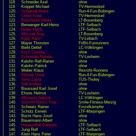
118.
Schneider Axel
ohne
119.
Knippel Michael
TV-Hermeskeil
120.
Schwindt Heike
Run-4-Fun-Bübingen
121.
Christ Anne
TV-Hermeskeil
122.
Buschauer Meike
LT-Bosenberg
123.
Berwanger Karl-Heinz
LTF-Selbach
124.
Müller Heidi
LTF-Selbach
125.
Witczak Anja
LT-Bosenberg
126.
Kapp Karin
TV-Lebach
127.
Mayer Thorsten
FriBri-Funrunners
128.
Biehl Detlef
LC-Völklingen
129.
Koch Claudia
ohne
130.
Schneider Natalie
TV-Losheim
131.
Kalohn Ralf-Rainer
ohne
132.
Kalohn Patrick
ohne
133.
Weber Klaus
Rexroht-Runners
134.
Plehwe Ursel
Run-4-Fun-Bübingen
135.
Sens Laura
TUS-Tholey
136.
Sell Andrea
ohne
137.
Boussard Karl Josef
ohne
138.
Ehses Helmut
TV-Losheim
139.
Altmeyer Sabine
LC-Völklingen
140.
Schmitt-Runco Tina
Smile-Fitness-Merzig
141.
Schwarz Rainer
Einzelkämpfer
142.
Schütz Eerwin
LTF-Marpingen
143.
Büchi Hans-Josef
ohne
144.
Bauermann Albert
ohne
145.
Haupenthal Gabriele
LTF-Selbach
146.
Jung Rolf
LTF-Selbach
147.
Klein Hans Peter
LTF-Marpingen