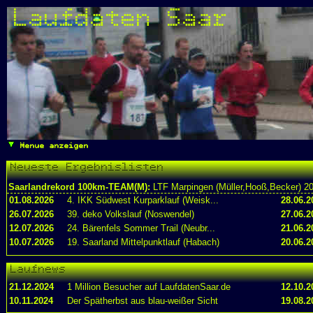
Laufdaten Saar
Menue anzeigen
Neueste Ergebnislisten
Saarlandrekord 100km-TEAM(M):
LTF Marpingen (Müller,Hooß,Becker) 20
01.08.2026
4. IKK Südwest Kurparklauf (Weisk...
28.06.2
26.07.2026
39. deko Volkslauf (Noswendel)
27.06.2
12.07.2026
24. Bärenfels Sommer Trail (Neubr...
21.06.2
10.07.2026
19. Saarland Mittelpunktlauf (Habach)
20.06.2
Laufnews
21.12.2024
1 Million Besucher auf LaufdatenSaar.de
12.10.2
10.11.2024
Der Spätherbst aus blau-weißer Sicht
19.08.2