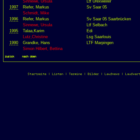
Sinnewe, Ursula
Ltf Urexweiler
1997
Riefer, Markus
Sv Saar 05
Schmidt, Mike
1996
Riefer, Markus
Sv Saar 05 Saarbrücken
Sinnewe, Ursula
Ltf Selbach
1995
Talaa,Karim
Edi
Lutz,Christine
Lsg Saarlouis
1990
Grandke, Hans
LTF Marpingen
Simon Hilbert, Bettina
zurück
|
nach oben
Startseite
|
Listen
|
Termine
|
Bilder
|
Laufnews
|
Laufwar