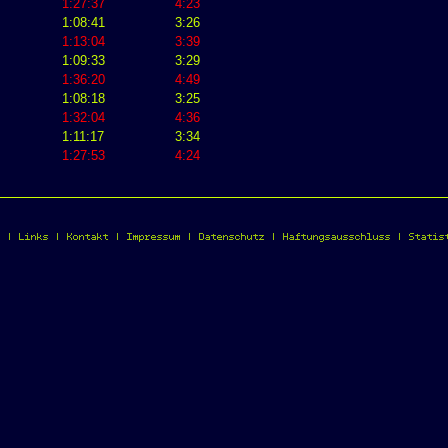
1:27:37
4:23
1:08:41
3:26
1:13:04
3:39
1:09:33
3:29
1:36:20
4:49
1:08:18
3:25
1:32:04
4:36
1:11:17
3:34
1:27:53
4:24
t
|
Links
|
Kontakt
|
Impressum
|
Datenschutz
|
Haftungsausschluss
|
Statis