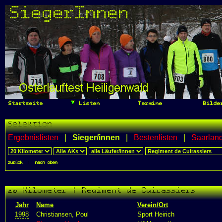
SiegerInnen
Startseite
Listen
Termine
Bilde
Selektion
Ergebnislisten
|
Sieger/innen
|
Bestenlisten
|
Saarlan
zurück
|
nach oben
20 Kilometer | Regiment de Cuirassiers
Jahr
Name
Verein/Ort
1998
Christiansen, Poul
Sport Heirich